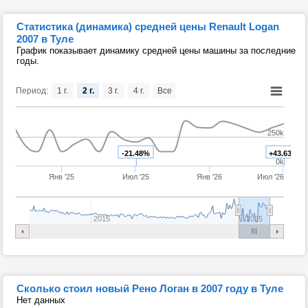
Статистика (динамика) средней цены Renault Logan
2007 в Туле
График показывает динамику средней цены машины за последние
годы.
Период:
1 г.
2 г.
3 г.
4 г.
Все
250k
-21.48%
+43.63%
0k
Янв '25
Июл '25
Янв '26
Июл '26
2015
2025
Сколько стоил новый Рено Логан в 2007 году в Туле
Нет данных