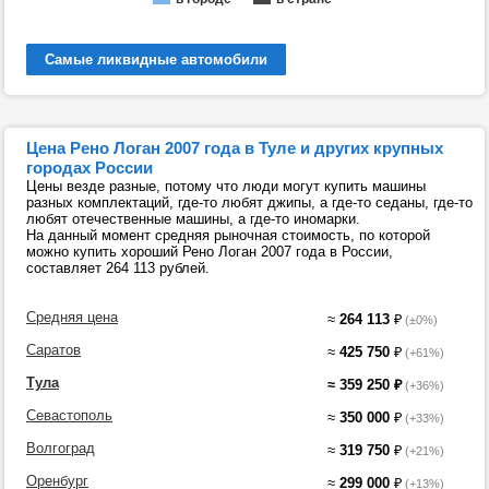
Самые ликвидные автомобили
Цена Рено Логан 2007 года в Туле и других крупных
городах России
Цены везде разные, потому что люди могут купить машины
разных комплектаций, где-то любят джипы, а где-то седаны, где-то
любят отечественные машины, а где-то иномарки.
На данный момент средняя рыночная стоимость, по которой
можно купить хороший Рено Логан 2007 года в России,
составляет 264 113 рублей.
Средняя цена
≈
264 113
₽
(±0%)
Саратов
≈
425 750
₽
(+61%)
Тула
≈
359 250
₽
(+36%)
Севастополь
≈
350 000
₽
(+33%)
Волгоград
≈
319 750
₽
(+21%)
Оренбург
≈
299 000
₽
(+13%)