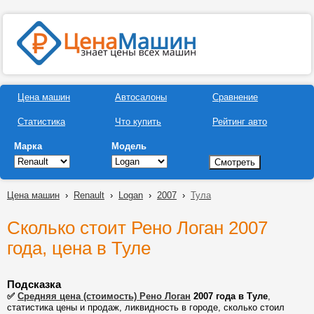
Цена машин
Автосалоны
Сравнение
Статистика
Что купить
Рейтинг авто
Марка
Модель
Цена машин
›
Renault
›
Logan
›
2007
›
Тула
Сколько стоит Рено Логан 2007
года, цена в Туле
Подсказка
✅
Средняя цена (стоимость) Рено Логан
2007 года в Туле
,
статистика цены и продаж, ликвидность в городе, сколько стоил