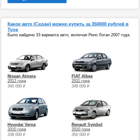
Какое авто (Седан) можно купить за 350000 рублей в
Туле
Было найдено 33 варианта авто, включая Рено Логан 2007 года.
Nissan Almera
FIAT Albea
2012 года
2011 года
345 000
₽
349 000
₽
Hyundai Verna
Renault Symbol
2010 года
2010 года
338 000
₽
350 000
₽