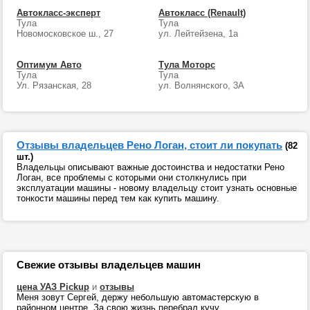
Автокласс-эксперт
Автокласс (Renault)
Тула
Тула
Новомосковское ш., 27
ул. Лейтейзена, 1a
Оптимум Авто
Тула Моторс
Тула
Тула
Ул. Рязанская, 28
ул. Волнянского, 3А
Отзывы владельцев Рено Логан, стоит ли покупать
(82
шт.)
Владельцы описывают важные достоинства и недостатки Рено
Логан, все проблемы с которыми они столкнулись при
эксплуатации машины - новому владельцу стоит узнать основные
тонкости машины перед тем как купить машину.
Свежие отзывы владельцев машин
цена УАЗ Pickup
и
отзывы
Меня зовут Сергей, держу небольшую автомастерскую в
районном центре. За свою жизнь перебрал кучу ...