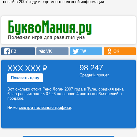
новый в 2007 году и еще много полезной информации.
FB
VK
TW
OK
98 247
ХХХ ХХХ
₽
Средний пробег
Показать цену
Вот сколько стоит Рено Логан 2007 года в Туле, средняя цена
была рассчитана 25.07.26 на основе 4 частных объявлений о
продаже.
Ниже
смотри полезные графики
.