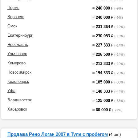
Пермь
≈
240 000
₽
(-9%)
Воронеж
≈
240 000
₽
(-9%)
Омск
≈
231 364
₽
(-12%)
Екатеринбург
≈
230 053
₽
(-13%)
Ярославль
≈
227 333
₽
(-14%)
Ульяновск
≈
226 500
₽
(-14%)
Кемерово
≈
213 333
₽
(-19%)
Новосибирск
≈
194 333
₽
(-26%)
Красноярск
≈
185 000
₽
(-30%)
Уфа
≈
148 333
₽
(-44%)
Владивосток
≈
125 000
₽
(-53%)
Хабаровск
≈
60 000
₽
(-77%)
Продажа Рено Логан 2007 в Туле с пробегом
(4 шт.)