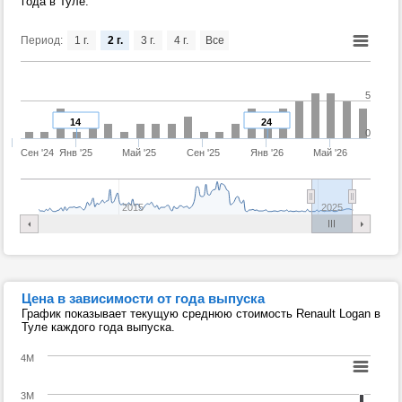
года в Туле.
Период:
1 г.
2 г.
3 г.
4 г.
Все
5
14
24
0
Сен '24
Янв '25
Май '25
Сен '25
Янв '26
Май '26
2015
2025
Цена в зависимости от года выпуска
График показывает текущую среднюю стоимость Renault Logan в
Туле каждого года выпуска.
4M
3M