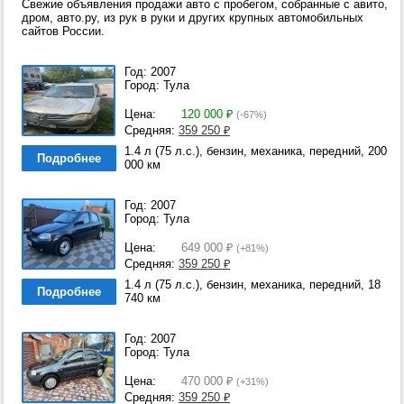
Свежие объявления продажи авто с пробегом, собранные с авито,
дром, авто.ру, из рук в руки и других крупных автомобильных
сайтов России.
Год: 2007
Город: Тула
Цена:
120 000
₽
(-67%)
Средняя:
359 250
₽
1.4 л (75 л.с.), бензин, механика, передний, 200
Подробнее
000 км
Год: 2007
Город: Тула
Цена:
649 000
₽
(+81%)
Средняя:
359 250
₽
1.4 л (75 л.с.), бензин, механика, передний, 18
Подробнее
740 км
Год: 2007
Город: Тула
Цена:
470 000
₽
(+31%)
Средняя:
359 250
₽