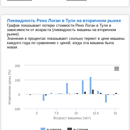
Ликвидность Рено Логан в Туле на вторичном рынке
График показывает потерю стоимости Рено Логан в Туле в
зависимости от возраста (ликвидность машины на вторичном
рынке).
Значения в процентах показывают сколько теряют в цене машины
каждого года по сравнению с ценой, когда эта машина была
новая.
200
Изменение цены (%)
100
0
-100
5
7.5
10
12.5
15
Возраст машины (лет)
в городе
в стране