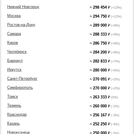
Нижний Новгород
≈
298 454
₽
(+13%)
Москва
≈
294 750
₽
(+12%)
Ростов-на-Дону
≈
289 000
₽
(+9%)
Самара
≈
288 333
₽
(+9%)
Киров
≈
286 750
₽
(+9%)
Челябинск
≈
284 200
₽
(+8%)
Барнаул
≈
282 833
₽
(+7%)
Иркутск
≈
280 000
₽
(+6%)
Санкт-Петербург
≈
270 091
₽
(+2%)
Симферополь
≈
270 000
₽
(+2%)
Томск
≈
263 333
₽
(0%)
Тюмень
≈
260 000
₽
(-2%)
Краснодар
≈
256 167
₽
(-3%)
Казань
≈
252 250
₽
(-4%)
Новокузнецк
≈
250 000
₽
(-5%)