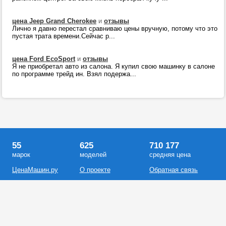
цена Jeep Grand Cherokee
и
отзывы
Лично я давно перестал сравниваю цены вручную, потому что это
пустая трата времени.Сейчас р...
цена Ford EcoSport
и
отзывы
Я не приобретал авто из салона. Я купил свою машинку в салоне
по программе трейд ин. Взял подержа...
55
625
710 177
марок
моделей
средняя цена
ЦенаМашин.ру
О проекте
Обратная связь