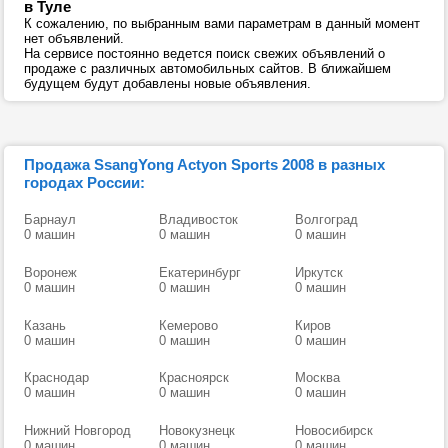
в Туле
К сожалению, по выбранным вами параметрам в данный момент
нет объявлений.
На сервисе постоянно ведется поиск свежих объявлений о
продаже с различных автомобильных сайтов. В ближайшем
будущем будут добавлены новые объявления.
Продажа SsangYong Actyon Sports 2008 в разных
городах России:
Барнаул
Владивосток
Волгоград
0 машин
0 машин
0 машин
Воронеж
Екатеринбург
Иркутск
0 машин
0 машин
0 машин
Казань
Кемерово
Киров
0 машин
0 машин
0 машин
Краснодар
Красноярск
Москва
0 машин
0 машин
0 машин
Нижний Новгород
Новокузнецк
Новосибирск
0 машин
0 машин
0 машин