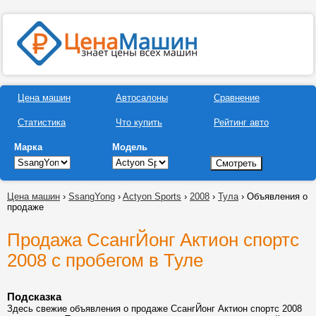
Цена машин
Автосалоны
Сравнение
Статистика
Что купить
Рейтинг авто
Марка
Модель
Цена машин
›
SsangYong
›
Actyon Sports
›
2008
›
Тула
› Объявления о
продаже
Продажа СсангЙонг Актион спортс
2008 с пробегом в Туле
Подсказка
Здесь свежие объявления о продаже СсангЙонг Актион спортс 2008