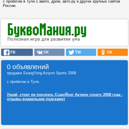
с пробегом в Туле с авито, дром, авто.ру и других крупных сайтов
России.
FB
VK
TW
OK
0 объявлений
продажи SsangYong Actyon Sports 2008
с пробегом в Туле.
Узнай, стоит ли покупать СсангЙонг Актион спортс 2008 года -
отзывы владельцев подскажут