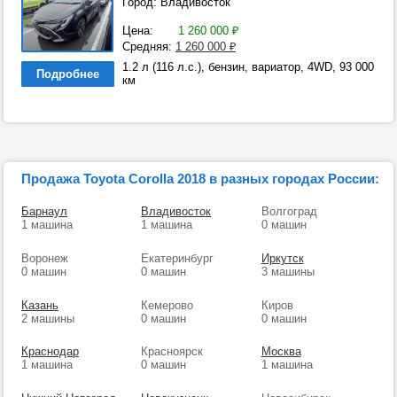
Город: Владивосток
Цена:
1 260 000
₽
Средняя:
1 260 000
₽
1.2 л (116 л.с.), бензин, вариатор, 4WD, 93 000
Подробнее
км
Продажа Toyota Corolla 2018 в разных городах России:
Барнаул
Владивосток
Волгоград
1 машина
1 машина
0 машин
Воронеж
Екатеринбург
Иркутск
0 машин
0 машин
3 машины
Казань
Кемерово
Киров
2 машины
0 машин
0 машин
Краснодар
Красноярск
Москва
1 машина
0 машин
1 машина