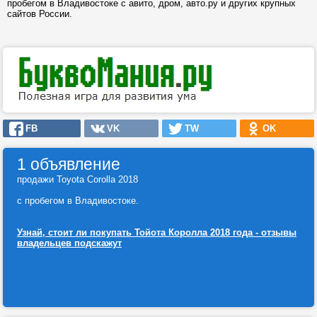
пробегом в Владивостоке с авито, дром, авто.ру и других крупных
сайтов России.
FB
VK
TW
OK
1 объявление
продажи Toyota Corolla 2018
с пробегом в Владивостоке.
Узнай, стоит ли покупать Тойота Королла 2018 года - отзывы
владельцев подскажут