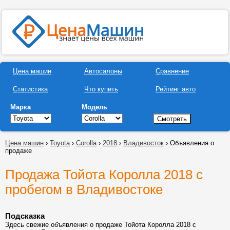
Цена машин
Автосалоны
Сравнение
Статистика
Что купить
Рейтинг авто
Марка
Модель
Цена машин
›
Toyota
›
Corolla
›
2018
›
Владивосток
› Объявления о
продаже
Продажа Тойота Королла 2018 с
пробегом в Владивостоке
Подсказка
Здесь свежие объявления о продаже Тойота Королла 2018 с