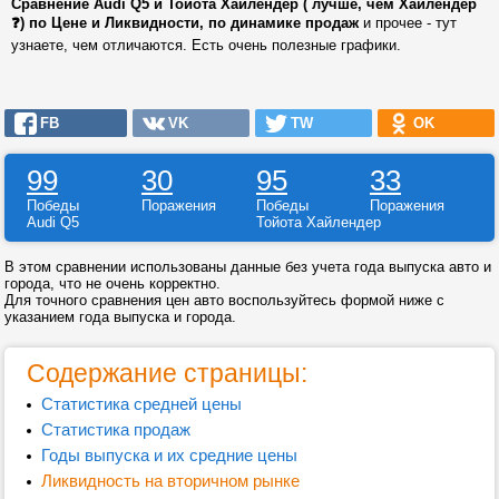
Сравнение Audi Q5 и Тойота Хайлендер ( лучше, чем Хайлендер
❓) по Цене и Ликвидности, по динамике продаж
и прочее - тут
узнаете, чем отличаются. Есть очень полезные графики.
FB
VK
TW
OK
99
30
95
33
Победы
Поражения
Победы
Поражения
Audi Q5
Тойота Хайлендер
В этом сравнении использованы данные без учета года выпуска авто и
города, что не очень корректно.
Для точного сравнения цен авто воспользуйтесь формой ниже с
указанием года выпуска и города.
Содержание страницы:
Статистика средней цены
Статистика продаж
Годы выпуска и их средние цены
Ликвидность на вторичном рынке