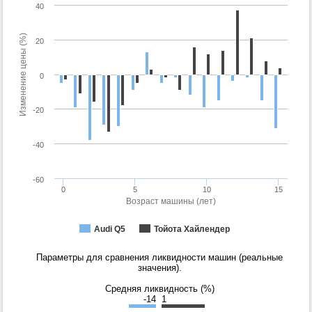
40
Изменение цены (%)
20
0
-20
-40
-60
0
5
10
15
Возраст машины (лет)
Audi Q5
Тойота Хайлендер
Параметры для сравнения ликвидности машин (реальные
значения).
Средняя ликвидность (%)
-14
1