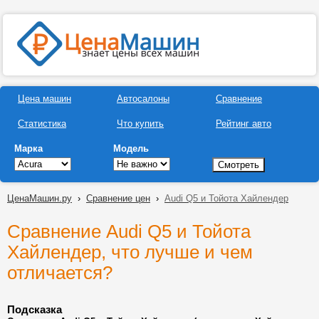
Цена машин
Автосалоны
Сравнение
Статистика
Что купить
Рейтинг авто
Марка
Модель
ЦенаМашин.ру
›
Сравнение цен
›
Audi Q5 и Тойота Хайлендер
Сравнение Audi Q5 и Тойота
Хайлендер, что лучше и чем
отличается?
Подсказка