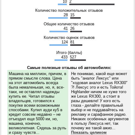
10
2
Количество положительных отзывов
28
15
Общее количество отзывов
41
26
Количество оценок отзывов
124
81
Итого (баллы)
433
527
Самые полезные отзывы об автомобилях:
Машина на миллион, причем, в
Не понимаю, какой еще может
прямом смысле слова. Цена
быть "аналог Лексус" или
на этот автомобиль всегда
"ходовая аналог Lexus RX300"
была немаленькая, но, я, все-
?! Лексус это и есть Тойота!
таки, не оставлял надежды
Highlander ничем не хуже того
купить ее. Читал отзывы
же Lexus RX300, а стоит в
владельцев, готовился к
разы дешевле! У кого есть
покупке всеми возможными
глаза - делайте правильный
способами. Купил ауди ку5 в
выбор и не поддавайтесь на
кредит совсем недавно – не
рекламу и сарафанное радио.
отъездил еще 5000 км, но,
Никаких особенных аргументов
машина, конечно,
в пользу Лексуса нет, так
великолепная. Сядешь за руль
почему же такой ажио...
и сразу чувств...
Показать целиком