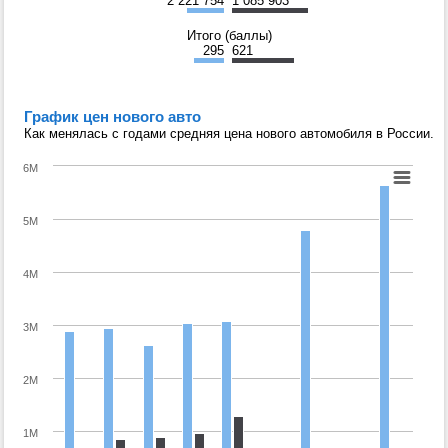
2 221 754
1 085 903
Итого (баллы)
295
621
График цен нового авто
Как менялась с годами средняя цена нового автомобиля в России.
6M
5M
4M
3M
2M
1M