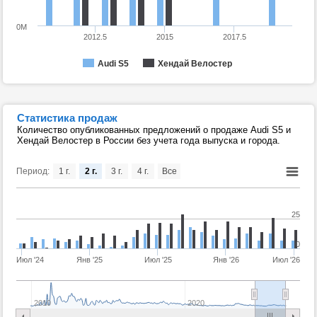
0M
2012.5
2015
2017.5
Audi S5
Хендай Велостер
Статистика продаж
Количество опубликованных предложений о продаже Audi S5 и
Хендай Велостер в России без учета года выпуска и города.
Период:
1 г.
2 г.
3 г.
4 г.
Все
25
0
Июл '24
Янв '25
Июл '25
Янв '26
Июл '26
2010
2020