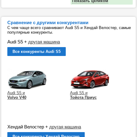
Показать целиком
Сравнение с другими конкурентами
С чем чаще всего сравнивают Audi S5 и Хендай Велостер, самые
популярные конкуренты.
Audi S5
+
другая машина
Все конкуренты Audi S5
Audi S5 и
Audi S5 и
Volvo V40
Тойота Приус
Хендай Велостер
+
другая машина
Все конкуренты Хендай Велостер