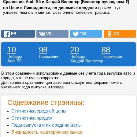
Сравнение Audi S5 и Хендай Велостер (Велостер лучше, чем ❓)
по Цене и Ликвидности, по динамике продаж
и прочее - тут
узнаете, чем отличаются. Есть очень полезные графики.
FB
VK
TW
OK
10
98
20
88
Победы
Поражения
Победы
Поражения
Audi S5
Хендай Велостер
В этом сравнении использованы данные без учета года выпуска авто и
города, что не очень корректно.
Для точного сравнения цен авто воспользуйтесь формой ниже с
указанием года выпуска и города.
Содержание страницы:
Статистика средней цены
Статистика продаж
Годы выпуска и их средние цены
Ликвидность на вторичном рынке