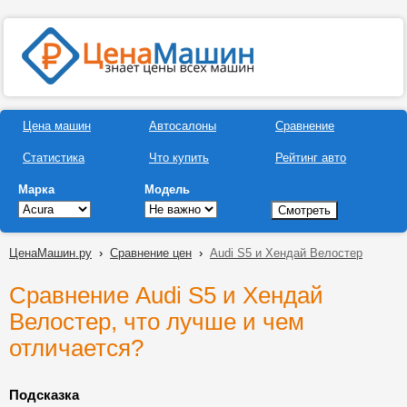
Цена машин
Автосалоны
Сравнение
Статистика
Что купить
Рейтинг авто
Марка
Модель
ЦенаМашин.ру
›
Сравнение цен
›
Audi S5 и Хендай Велостер
Сравнение Audi S5 и Хендай
Велостер, что лучше и чем
отличается?
Подсказка