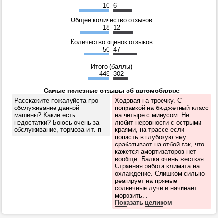
10
6
Общее количество отзывов
18
12
Количество оценок отзывов
50
47
Итого (баллы)
448
302
Самые полезные отзывы об автомобилях:
Расскажите пожалуйста про
Ходовая на троечку. С
обслуживание данной
поправкой на бюджетный класс
машины? Какие есть
на четыре с минусом. Не
недостатки? Боюсь очень за
любит неровности с острыми
обслуживание, тормоза и т. п
краями, на трассе если
попасть в глубокую яму
срабатывает на отбой так, что
кажется амортизаторов нет
вообще. Балка очень жесткая.
Странная работа климата на
охлаждение. Слишком сильно
реагирует на прямые
солнечные лучи и начинает
морозить...
Показать целиком