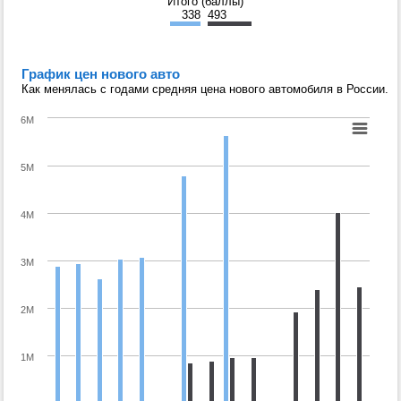
Итого (баллы)
338
493
График цен нового авто
Как менялась с годами средняя цена нового автомобиля в России.
6M
5M
4M
3M
2M
1M