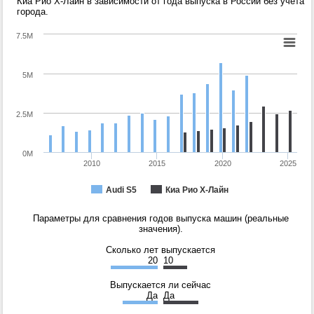
Киа Рио Х-Лайн в зависимости от года выпуска в России без учета
города.
7.5M
5M
2.5M
0M
2010
2015
2020
2025
Audi S5
Киа Рио Х-Лайн
Параметры для сравнения годов выпуска машин (реальные
значения).
Сколько лет выпускается
20
10
Выпускается ли сейчас
Да
Да