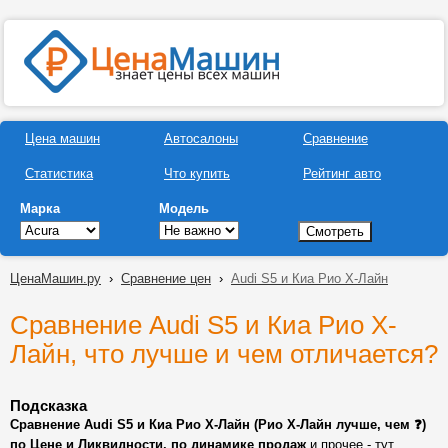
Цена машин
Автосалоны
Сравнение
Статистика
Что купить
Рейтинг авто
Марка
Модель
ЦенаМашин.ру
›
Сравнение цен
›
Audi S5 и Киа Рио Х-Лайн
Сравнение Audi S5 и Киа Рио Х-
Лайн, что лучше и чем отличается?
Подсказка
Сравнение Audi S5 и Киа Рио Х-Лайн (Рио Х-Лайн лучше, чем ❓)
по Цене и Ликвидности, по динамике продаж
и прочее - тут