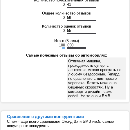
Количество положительных отзывов
0
41
Общее количество отзывов
0
59
Количество оценок отзывов
0
55
Итого (баллы)
100
650
Самые полезные отзывы об автомобилях:
Отличная машина,
проходимость супер, с
легкостью можно проехать по
любому бездорожью. Гепард
по сравнению с ним просто
черепаха! Летать можно на
бешеных скоростях. Ну а
комфорт и дизайн - само
собой. На то оно и БМВ
Сравнение с другими конкурентами
С чем чаще всего сравнивают Эксид Вх и БМВ икс5, самые
популярные конкуренты.