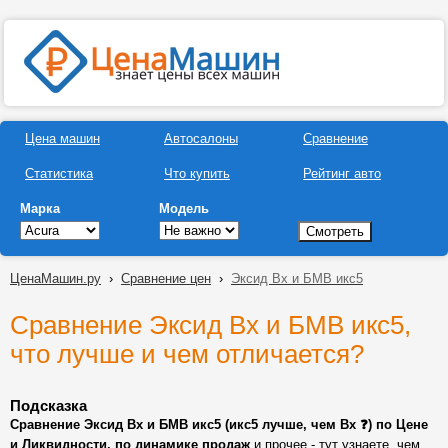
Цена машин
Автосалоны
Сравнение
Статистика
Что купить
Рейтинг авто
Марка
Модель
ЦенаМашин.ру
›
Сравнение цен
›
Эксид Вх и БМВ икс5
Сравнение Эксид Вх и БМВ икс5,
что лучше и чем отличается?
Подсказка
Сравнение Эксид Вх и БМВ икс5 (икс5 лучше, чем Вх ❓) по Цене
и Ликвидности, по динамике продаж
и прочее - тут узнаете, чем