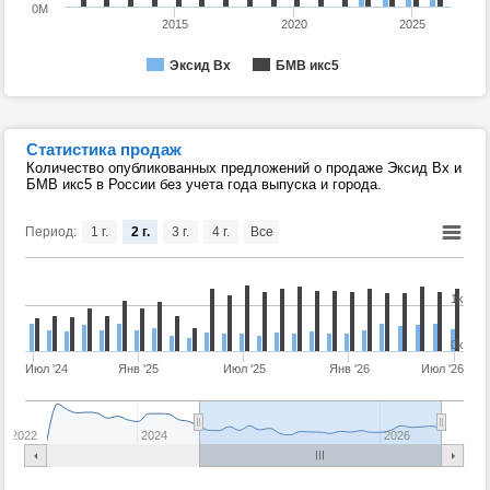
0M
2015
2020
2025
Эксид Вх
БМВ икс5
Статистика продаж
Количество опубликованных предложений о продаже Эксид Вх и
БМВ икс5 в России без учета года выпуска и города.
Период:
1 г.
2 г.
3 г.
4 г.
Все
1k
0k
Июл '24
Янв '25
Июл '25
Янв '26
Июл '26
2022
2024
2026