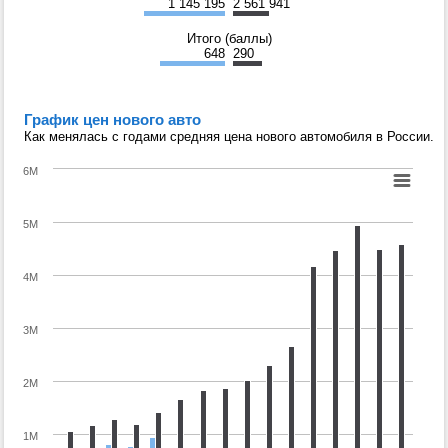
1 145 195
2 561 941
Итого (баллы)
648
290
График цен нового авто
Как менялась с годами средняя цена нового автомобиля в России.
6M
5M
4M
3M
2M
1M