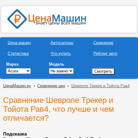
Цена машин
Автосалоны
Сравнение
Статистика
Что купить
Рейтинг авто
Марка
Модель
ЦенаМашин.ру
›
Сравнение цен
›
Шевроле Трекер и Тойота Рав4
Сравнение Шевроле Трекер и
Тойота Рав4, что лучше и чем
отличается?
Подсказка