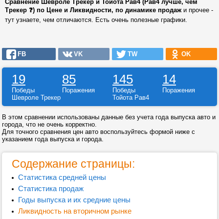
Сравнение Шевроле Трекер и Тойота Рав4 (Рав4 лучше, чем
Трекер ❓) по Цене и Ликвидности, по динамике продаж
и прочее -
тут узнаете, чем отличаются. Есть очень полезные графики.
FB
VK
TW
OK
19
85
145
14
Победы
Поражения
Победы
Поражения
Шевроле Трекер
Тойота Рав4
В этом сравнении использованы данные без учета года выпуска авто и
города, что не очень корректно.
Для точного сравнения цен авто воспользуйтесь формой ниже с
указанием года выпуска и города.
Содержание страницы:
Статистика средней цены
Статистика продаж
Годы выпуска и их средние цены
Ликвидность на вторичном рынке