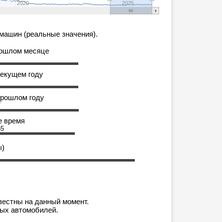
2020
2025
машин (реальные значения).
рошлом месяце
текущем году
прошлом году
7
е время
65
ы)
вестны на данный момент.
мых автомобилей.