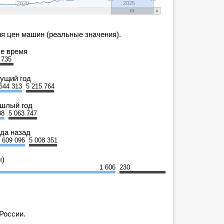
2020
2025
я цен машин (реальные значения).
се время
 735
кущий год
644 313
5 215 764
ошлый год
88
5 063 747
ода назад
609 096
5 008 351
ы)
1 606
230
России.