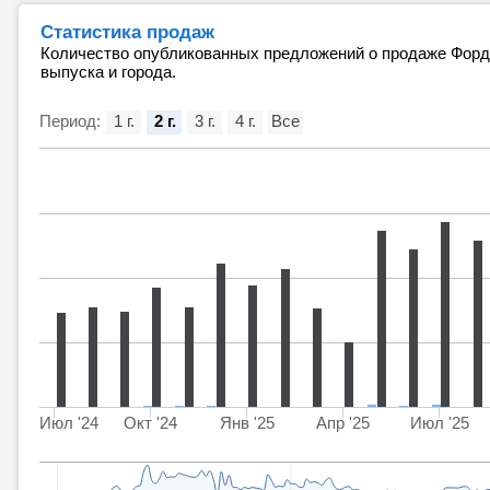
Статистика продаж
Количество опубликованных предложений о продаже Форд 
выпуска и города.
Период:
1 г.
2 г.
3 г.
4 г.
Все
Июл '24
Окт '24
Янв '25
Апр '25
Июл '25