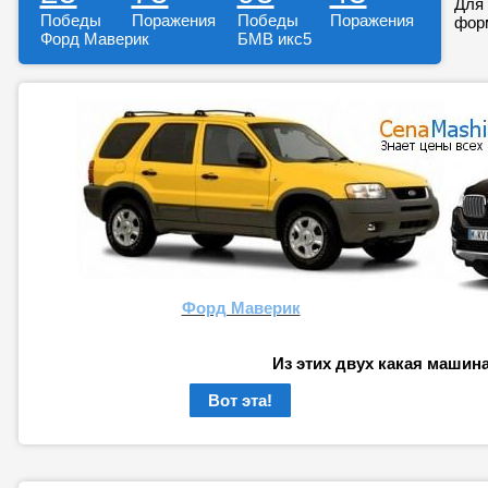
Для 
Победы
Поражения
Победы
Поражения
форм
Форд Маверик
БМВ икс5
Форд Маверик
Из этих двух какая машин
Вот эта!