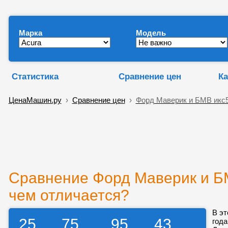
Марка
Модель
Статистика
Сравнение цен
Ка
ЦенаМашин.ру
›
Сравнение цен
›
Форд Маверик и БМВ икс
Сравнение Форд Маверик и БМ
чем отличается?
В эт
25
75
95
43
года