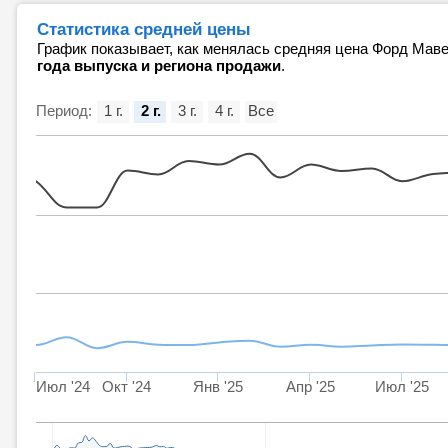
Статистика средней цены
График показывает, как менялась средняя цена Форд Мав
года выпуска и региона продажи
.
Период:
1 г.
2 г.
3 г.
4 г.
Все
Июл '24
Окт '24
Янв '25
Апр '25
Июл '25