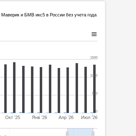
Маверик и БМВ икс5 в России без учета года
1500
1000
500
0
Окт '25
Янв '26
Апр '26
Июл '26