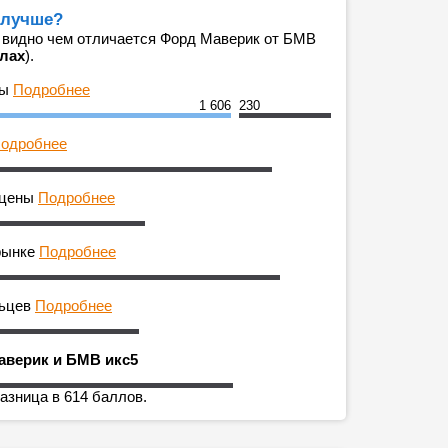
 лучше?
 видно чем отличается Форд Маверик от БМВ
ллах
).
ны
Подробнее
1 606
230
одробнее
 цены
Подробнее
рынке
Подробнее
льцев
Подробнее
аверик и БМВ икс5
азница в 614 баллов.