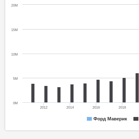
20M
15M
10M
5M
0M
2012
2014
2016
2018
Форд Маверик