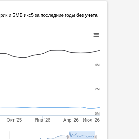
ерик и БМВ икс5 за последние годы
без учета
4M
2M
0M
Окт '25
Янв '26
Апр '26
Июл '26