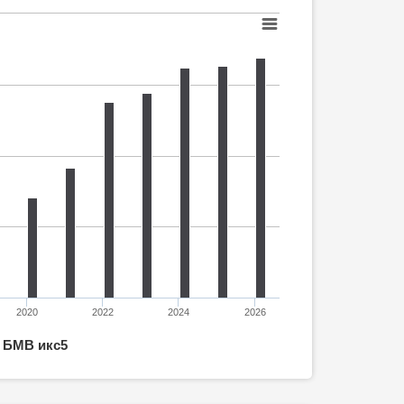
2020
2022
2024
2026
БМВ икс5