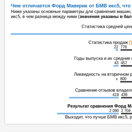
Чем отличается Форд Маверик от БМВ икс5, что
Ниже указаны основные параметры для сравнения машин,
икс5, в чем разница между ними (
значения указаны в ба
Статистика средней це
Статистика продаж
П
22
778
Годы выпуска и их средние
43
457
Ликвидность на вторичном 
x
800
Сравнение отзывов владе
419
439
Результат сравнения Форд М
2 090
2 704
Выходит, что лучше БМВ икс5, р