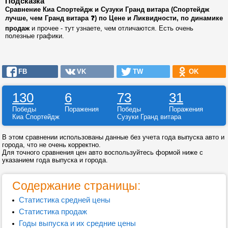
Подсказка
Сравнение Киа Спортейдж и Сузуки Гранд витара (Спортейдж
лучше, чем Гранд витара ❓) по Цене и Ликвидности, по динамике
продаж
и прочее - тут узнаете, чем отличаются. Есть очень
полезные графики.
FB
VK
TW
OK
130
6
73
31
Победы
Поражения
Победы
Поражения
Киа Спортейдж
Сузуки Гранд витара
В этом сравнении использованы данные без учета года выпуска авто и
города, что не очень корректно.
Для точного сравнения цен авто воспользуйтесь формой ниже с
указанием года выпуска и города.
Содержание страницы:
Статистика средней цены
Статистика продаж
Годы выпуска и их средние цены