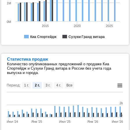
1M
0M
2015
2020
2025
Киа Спортейдж
Сузуки Гранд витара
Статистика продаж
Количество опубликованных предложений о продаже Киа
Спортейдж и Сузуки Гранд витара в России без учета года
выпуска и города.
Период:
1 г.
2 г.
3 г.
4 г.
Все
2k
0k
Июл '24
Янв '25
Июл '25
Янв '26
Июл '26