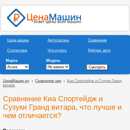
Цена машин
Автосалоны
Сравнение
Статистика
Что купить
Рейтинг авто
Марка
Модель
ЦенаМашин.ру
›
Сравнение цен
›
Киа Спортейдж и Сузуки Гранд
витара
Сравнение Киа Спортейдж и
Сузуки Гранд витара, что лучше и
чем отличается?