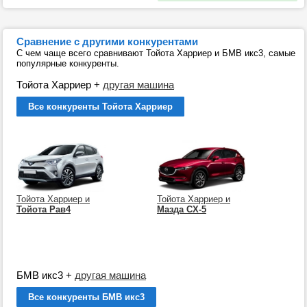
Сравнение с другими конкурентами
С чем чаще всего сравнивают Тойота Харриер и БМВ икс3, самые
популярные конкуренты.
Тойота Харриер
+
другая машина
Все конкуренты Тойота Харриер
Тойота Харриер и
Тойота Харриер и
Тойота Рав4
Мазда СХ-5
БМВ икс3
+
другая машина
Все конкуренты БМВ икс3