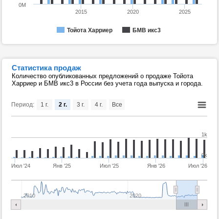
0M
2015
2020
2025
Тойота Харриер
БМВ икс3
Статистика продаж
Количество опубликованных предложений о продаже Тойота
Харриер и БМВ икс3 в России без учета года выпуска и города.
Период:
1 г.
2 г.
3 г.
4 г.
Все
1k
0k
Июл '24
Янв '25
Июл '25
Янв '26
Июл '26
2010
2020