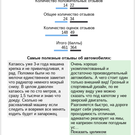
Количество положительных отзывов
14
22
Общее количество отзывов
24
34
Количество оценок отзывов
148
49
Итого (баллы)
461
364
Самые полезные отзывы об автомобилях:
Катаюсь уже 3-и года машина
Очень хорошо
крепка и не привиледливая, я
укомплектованный и
рад. Поломки были но по
достаточно производительный
мелочи единственное заметил
автомобиль. А чего стоит один
что радиатор немного мокрый
только внешний вид! Грозный и
снизу. В целом даволен
спортивный дизайн, по ее
катаюсь не по сто метров, а
одному виду уже можно
сразу 1,5 тысячи и знаю что
сказать что под капотом у нее
доеду. Сколько не
зверский двигатель.
расхваливай машину если
Разгоняется быстро, на дороге
следить и вовремя все менять
ведет себя уверенно,
ездить будет и запарожец.
проходимость отличная,
адекватно реагирует на ямы,
не капризен плохим погодным
ус...
Показать целиком