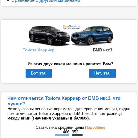
Сравнение с другими машинами
Тойота Харриер
БМВ икс3
Из этих двух какая машина нравится Вам?
Вот эта!
Нет, эта!
Чем отличается Тойота Харриер от БМВ икс3, что
лучше?
Ниже указаны основные параметры для сравнения машин, видно
чем отличается Тойота Харриер от БМВ икс3, в чем разница
между ними (
значения указаны в баллах
).
Статистика средней цены
Подробнее
466
352