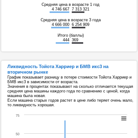
Средняя цена в возрасте 1 год
4 746 667
7 313 321
Средняя цена в возрасте 3 года
4 666 000
6 254 909
Итого (баллы)
444
369
Ликвидность Тойота Харриер и БМВ икс3 на
вторичном рынке
График показывает разницу в потере стоимости Тойота Харриер и
БМВ икс3 в зависимости от возраста.
Значения в процентах показывают на сколько отличается текущая
средняя цена машины каждого года по сравнению с ценой, когда
машина была новая.
Если машина старых годов растет в цене либо теряет очень мало,
то ликвидность хорошая.
75
50