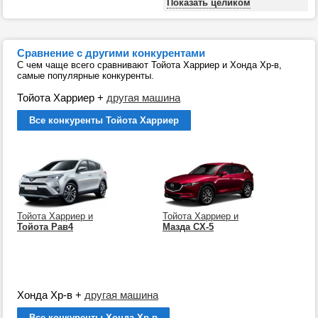
Показать целиком
Сравнение с другими конкурентами
С чем чаще всего сравнивают Тойота Харриер и Хонда Хр-в,
самые популярные конкуренты.
Тойота Харриер
+
другая машина
Все конкуренты Тойота Харриер
Тойота Харриер и
Тойота Харриер и
Тойота Рав4
Мазда СХ-5
Хонда Хр-в
+
другая машина
Все конкуренты Хонда Хр-в