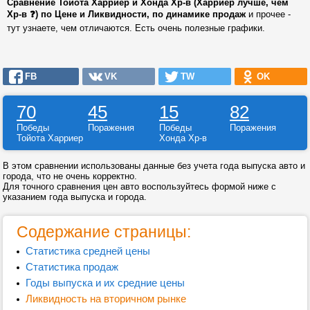
Сравнение Тойота Харриер и Хонда Хр-в (Харриер лучше, чем
Хр-в ❓) по Цене и Ликвидности, по динамике продаж
и прочее -
тут узнаете, чем отличаются. Есть очень полезные графики.
FB
VK
TW
OK
70
45
15
82
Победы
Поражения
Победы
Поражения
Тойота Харриер
Хонда Хр-в
В этом сравнении использованы данные без учета года выпуска авто и
города, что не очень корректно.
Для точного сравнения цен авто воспользуйтесь формой ниже с
указанием года выпуска и города.
Содержание страницы:
Статистика средней цены
Статистика продаж
Годы выпуска и их средние цены
Ликвидность на вторичном рынке