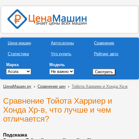
Цена машин
Автосалоны
Сравнение
Статистика
Что купить
Рейтинг авто
Марка
Модель
ЦенаМашин.ру
›
Сравнение цен
›
Тойота Харриер и Хонда Хр-в
Сравнение Тойота Харриер и
Хонда Хр-в, что лучше и чем
отличается?
Подсказка