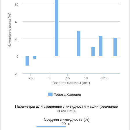
60
Изменение цены (%)
40
20
0
-20
2.5
5
7.5
10
12.5
Возраст машины (лет)
Тойота Харриер
Параметры для сравнения ликвидности машин (реальные
значения).
Средняя ликвидность (%)
20
x