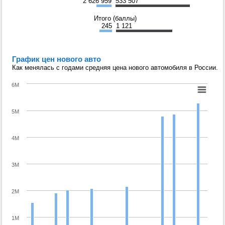
2 626 959
533 507
Итого (баллы)
245
1 121
График цен нового авто
Как менялась с годами средняя цена нового автомобиля в России.
6M
5M
4M
3M
2M
1M