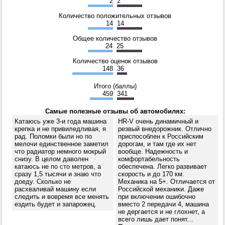
2
2
Количество положительных отзывов
14
14
Общее количество отзывов
24
25
Количество оценок отзывов
148
36
Итого (баллы)
459
341
Самые полезные отзывы об автомобилях:
Катаюсь уже 3-и года машина
HR-V очень динамичный и
крепка и не привиледливая, я
резвый внедорожник. Отлично
рад. Поломки были но по
приспособлен к Российским
мелочи единственное заметил
дорогам, и там где их нет
что радиатор немного мокрый
вообще. Надежность и
снизу. В целом даволен
комфортабельность
катаюсь не по сто метров, а
обеспечена. Легко развивает
сразу 1,5 тысячи и знаю что
скорость и до 170 км.
доеду. Сколько не
Механика на 5+. Отличается от
расхваливай машину если
Российской механики. Даже
следить и вовремя все менять
при включении ошибочно
ездить будет и запарожец.
вместо 2 передачи 4, машина
не дергается и не глохнет, а
всего лишь дает понят...