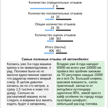
Количество отрицательных отзывов
2
6
Количество положительных отзывов
14
25
Общее количество отзывов
24
39
Количество оценок отзывов
148
363
Итого (баллы)
406
461
Самые полезные отзывы об автомобилях:
Катаюсь уже 3-и года машина
Владею уже 4-года наездил
крепка и не привиледливая, я
60000 км всего уже 100000 км
рад. Поломки были но по
пробега без проблем заезжаю
мелочи единственное заметил
на ТО регулярно каждые 15000
что радиатор немного мокрый
км и всё Ок. Большой клиренс,
снизу. В целом даволен
красивая внешность, салон
катаюсь не по сто метров, а
практичный, запчасти от
сразу 1,5 тысячи и знаю что
митцубиси оутлендера
доеду. Сколько не
эдентично 90%, зимой просто
расхваливай машину если
кайф особенно по городу когда
следить и вовремя все менять
пузотёрки шлифуют,
ездить будет и запарожец.
небольшой расход топлива.