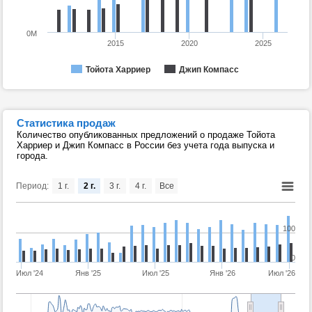
0M
2015
2020
2025
Тойота Харриер
Джип Компасс
Статистика продаж
Количество опубликованных предложений о продаже Тойота
Харриер и Джип Компасс в России без учета года выпуска и
города.
Период:
1 г.
2 г.
3 г.
4 г.
Все
100
0
Июл '24
Янв '25
Июл '25
Янв '26
Июл '26