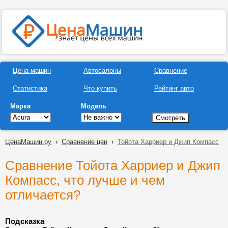
Цена машин
Автосалоны
Сравнение
Статистика
Что купить
Рейтинг авто
Марка
Модель
ЦенаМашин.ру
›
Сравнение цен
›
Тойота Харриер и Джип Компасс
Сравнение Тойота Харриер и Джип
Компасс, что лучше и чем
отличается?
Подсказка