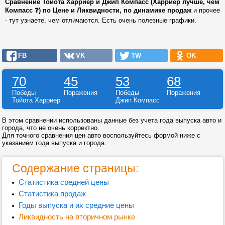
Сравнение Тойота Харриер и Джип Компасс (Харриер лучше, чем
Компасс ❓) по Цене и Ликвидности, по динамике продаж
и прочее
- тут узнаете, чем отличаются. Есть очень полезные графики.
FB
VK
TW
OK
70
45
53
68
Победы
Поражения
Победы
Поражения
Тойота Харриер
Джип Компасс
В этом сравнении использованы данные без учета года выпуска авто и
города, что не очень корректно.
Для точного сравнения цен авто воспользуйтесь формой ниже с
указанием года выпуска и города.
Содержание страницы:
Статистика средней цены
Статистика продаж
Годы выпуска и их средние цены
Ликвидность на вторичном рынке