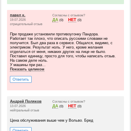
павел к.
Согласны с отзывом?
ДА
НЕТ
19.07.2026
(0)
(0)
отрицательный отзыв
При продаже установили противоугонку Пандора.
Работает так плохо, что описать русскими словами не
получится. Был два раза в сервисе. Общался, видимо, с
электриком. Результат ноль. У него, кроме желания
отделаться от меня, никаких других на лице не было.
Поставил единицу, просто для того, чтобы написать отзыв.
На самом деле ноль.
У машины при раз...
Показать целиком
Ответить
Андрей Поляков
Согласны с отзывом?
ДА
НЕТ
13.07.2026
(0)
(0)
нейтральный отзыв
Цена обслуживания выше чем у Вольво. Бред
Ответить