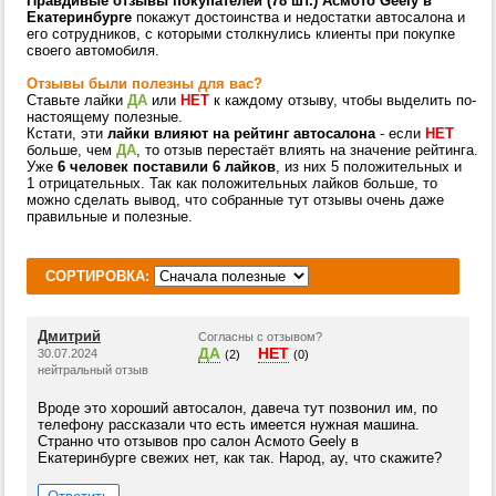
Правдивые отзывы покупателей (78 шт.) Асмото Geely в
Екатеринбурге
покажут достоинства и недостатки автосалона и
его сотрудников, с которыми столкнулись клиенты при покупке
своего автомобиля.
Отзывы были полезны для вас?
Ставьте лайки
ДА
или
НЕТ
к каждому отзыву, чтобы выделить по-
настоящему полезные.
Кстати, эти
лайки влияют на рейтинг автосалона
- если
НЕТ
больше, чем
ДА
, то отзыв перестаёт влиять на значение рейтинга.
Уже
6 человек поставили 6 лайков
, из них 5 положительных и
1 отрицательных. Так как положительных лайков больше, то
можно сделать вывод, что собранные тут отзывы очень даже
правильные и полезные.
СОРТИРОВКА:
Дмитрий
Согласны с отзывом?
ДА
НЕТ
30.07.2024
(2)
(0)
нейтральный отзыв
Вроде это хороший автосалон, давеча тут позвонил им, по
телефону рассказали что есть имеется нужная машина.
Странно что отзывов про салон Асмото Geely в
Екатеринбурге свежих нет, как так. Народ, ау, что скажите?