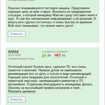
положительный отзыв
Покупал понравившуюся тестовую машину. Предложили
хорошую цену за мою старую. Возникла не предвиденная
ситуация, о которой менеджер Максим сразу поставил меня в
курс. И сам без напоминания информировал о её решении. В
результате сделка состоялась и очень быстро по времени.
Мой опыт показывает, что можно иметь дело!
Ответить
AAAAA
Согласны с отзывом?
ДА
НЕТ
22.07.2026
(0)
(0)
положительный отзыв
Отличный салон! Купили авто, сделали ТО, все очень
грамотно и вежливо. Никаких допов не навязывали,
рекомендации все по делу и только в виде рекомендаций.
Хорошая зона ожидания для посетителей. Отличный и
грамотный персонал, занимающийся ремонтом и ТО
автомобиля. Отдельная благодарность менеджеру Денису
Обухову за высочайший профессионализм и терп...
Показать целиком
Ответить