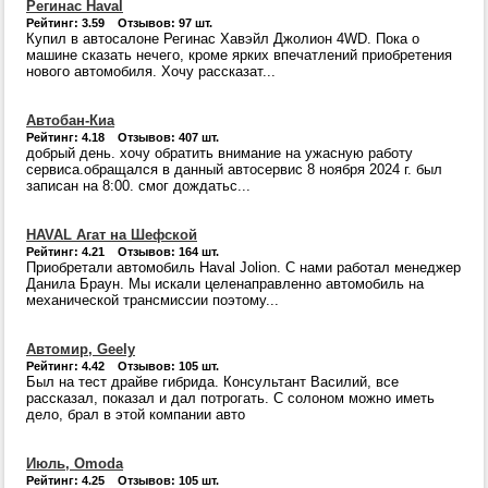
Регинас Haval
Рейтинг: 3.59 Отзывов: 97 шт.
Купил в автосалоне Регинас Хавэйл Джолион 4WD. Пока о
машине сказать нечего, кроме ярких впечатлений приобретения
нового автомобиля. Хочу рассказат...
Автобан-Киа
Рейтинг: 4.18 Отзывов: 407 шт.
добрый день. хочу обратить внимание на ужасную работу
сервиса.обращался в данный автосервис 8 ноября 2024 г. был
записан на 8:00. смог дождатьс...
HAVAL Агат на Шефской
Рейтинг: 4.21 Отзывов: 164 шт.
Приобретали автомобиль Haval Jolion. С нами работал менеджер
Данила Браун. Мы искали целенаправленно автомобиль на
механической трансмиссии поэтому...
Автомир, Geely
Рейтинг: 4.42 Отзывов: 105 шт.
Был на тест драйве гибрида. Консультант Василий, все
рассказал, показал и дал потрогать. С солоном можно иметь
дело, брал в этой компании авто
Июль, Omoda
Рейтинг: 4.25 Отзывов: 105 шт.