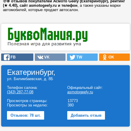
⑦⑧ отзывов покупателей Асмото Geely (Екатеринбург), рейтинг
(★ 4.40), сайт asmotogeely.ru и телефон
, а также указаны марки
автомобилей, которые продает автосалон.
FB
VK
TW
OK
Екатеринбург,
ул. Билимбаевская, д. 8Б
Телефон салона:
Официальный сайт:
(343) 287-77-08
asmotogeely.ru
Просмотров страницы:
13773
Просмотры за неделю:
380
Отзывов: 78 шт.
Добавить отзыв