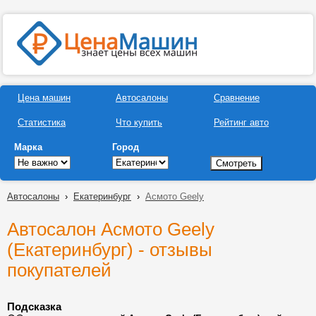
Цена машин
Автосалоны
Сравнение
Статистика
Что купить
Рейтинг авто
Марка
Город
Автосалоны
›
Екатеринбург
›
Асмото Geely
Автосалон Асмото Geely
(Екатеринбург) - отзывы
покупателей
Подсказка