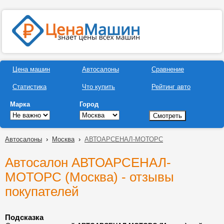
Цена машин
Автосалоны
Сравнение
Статистика
Что купить
Рейтинг авто
Марка
Город
Автосалоны
›
Москва
›
АВТОАРСЕНАЛ-МОТОРС
Автосалон АВТОАРСЕНАЛ-
МОТОРС (Москва) - отзывы
покупателей
Подсказка