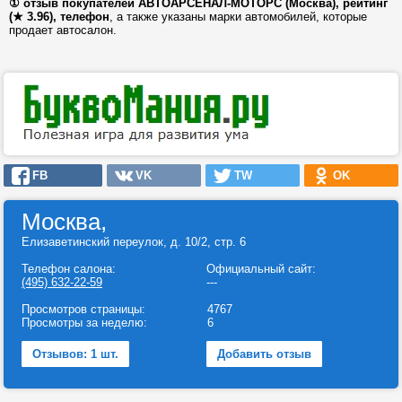
① отзыв покупателей АВТОАРСЕНАЛ-МОТОРС (Москва), рейтинг
(★ 3.96), телефон
, а также указаны марки автомобилей, которые
продает автосалон.
FB
VK
TW
OK
Москва,
Елизаветинский переулок, д. 10/2, стр. 6
Телефон салона:
Официальный сайт:
(495) 632-22-59
---
Просмотров страницы:
4767
Просмотры за неделю:
6
Отзывов: 1 шт.
Добавить отзыв