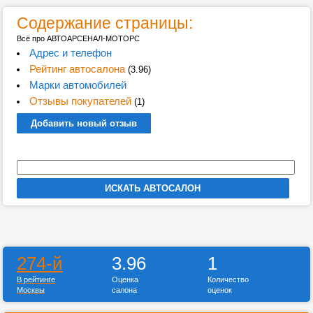
Содержание страницы:
Всё про АВТОАРСЕНАЛ-МОТОРС
Адрес и телефон
Рейтинг автосалона
(3.96)
Марки автомобилей
Отзывы покупателей
(1)
Добавить новый отзыв
274-й
3.96
1
В рейтинге
Оценка
Количество
Москвы
салона
оценок