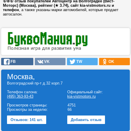
①④① отзыв покупателей Автоцентр на Волгоградке (Вист-
Моторс) (Москва), рейтинг (★ 3.74), сайт kia-vistmotors.ru и
телефон
, а также указаны марки автомобилей, которые продает
автосалон.
FB
VK
TW
OK
Москва,
Волгоградский пр-т д.32 корп.7
Телефон салона:
Официальный сайт:
(495) 363-93-43
kia-vistmotors.ru
Просмотров страницы:
4751
Просмотры за неделю:
66
Отзывов: 141 шт.
Добавить отзыв