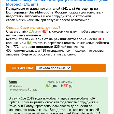
Моторс) (141 шт.)
Правдивые отзывы покупателей (141 шт.) Автоцентр на
Волгоградке (Вист-Моторс) в Москве
покажут достоинства и
недостатки автосалона и его сотрудников, с которыми
столкнулись клиенты при покупке своего автомобиля.
Отзывы были полезны для вас?
Ставьте лайки
ДА
или
НЕТ
к каждому отзыву, чтобы выделить по-
настоящему полезные.
Кстати, эти
лайки влияют на рейтинг автосалона
- если
НЕТ
больше, чем
ДА
, то отзыв перестаёт влиять на значение рейтинга.
Уже
772 человека поставили 825 лайков
, из них
406 положительных и 419 отрицательных - похоже, что отзывы
липовые, будьте осторожны с этим салоном.
СОРТИРОВКА:
Анна
Согласны с отзывом?
ДА
НЕТ
29.11.2019
(10)
(4)
положительный отзыв
В сентябре 2019 года приобрели здесь автомобиль KIA
Optima. Хочу выразить свою благодарность сотрудникам
Роману и Павлу, професионалы своего дела, если за
машиной-то только к ним! Все детально, без навязываний,
четко и по факту обьяснили и показали! Спасибо, ребят! И