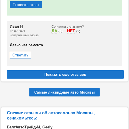
Показать ответ
Иван Н
Согласны с отзывом?
ДА
НЕТ
15.02.2021
(5)
(2)
нейтральный отзыв
Давно нет ремонта.
Ответить
Самые ликвидные авто Москвы
Свежие отзывы об автосалонах Москвы,
ознакомьтесь:
БалтАвтоТрейд-М, Geely