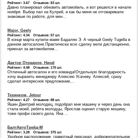
Рейтинг: 3.67 Отзывов: 83 шт.
Давно планировал обновить автомобиль, и вот решился в начале
ноября. Выбор пал на Кулрей, и как бы меня не отговаривали
знакомые по работе, для мен...
Major, Geely
Рейтинг: 4.34 Отзывов: 57 шт.
В конце марта купили маме Бадалян Э. А черный Geely Tugella в
данном автосалоне.Практически всю сделку вели дистанционно,
приехал за автомобилем...
Дактор Отрадное, Haval
Рейтинг: 4.48 Отзывов: 170 шт.
Отличный автосалон и его команда!Отдельную благодарность
хочу выразить менеджеру Алексею Усачеву. Алексей, сразу
сделал интересное предложение,...
Техинком, Jetour
Рейтинг: 4.27 Отзывов: 88 шт.
Яшин Дмитрий молодец, подобрал мне машину и через день она
стала моей, ребята молодцы, Ярослав оценил старую мошину,
тоже профи своего дела. Яна ...
БалтАвтоТрейд-М
Рейтинг: 3.28 Отзывов: 375 шт.
Удобное расположение, грамотный персонал, доброжелательное