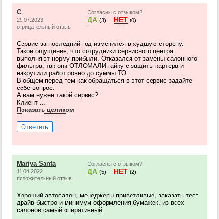
C.
Согласны с отзывом?
ДА
НЕТ
29.07.2023
(3)
(0)
отрицательный отзыв
Сервис за последний год изменился в худшую сторону.
Такое ощущение, что сотрудники сервисного центра
выполняют норму прибыли. Отказался от замены салонного
фильтра, так они ОТЛОМАЛИ гайку с защиты картера и
накрутили работ ровно до суммы ТО.
В общем перед тем как обращаться в этот сервис задайте
себе вопрос.
А вам нужен такой сервис?
Клиент ...
Показать целиком
Ответить
Mariya Santa
Согласны с отзывом?
ДА
НЕТ
11.04.2022
(5)
(2)
положительный отзыв
Хороший автосалон, менеджеры приветливые, заказать тест
драйв быстро и минимум оформления бумажек. из всех
салонов самый оперативный.