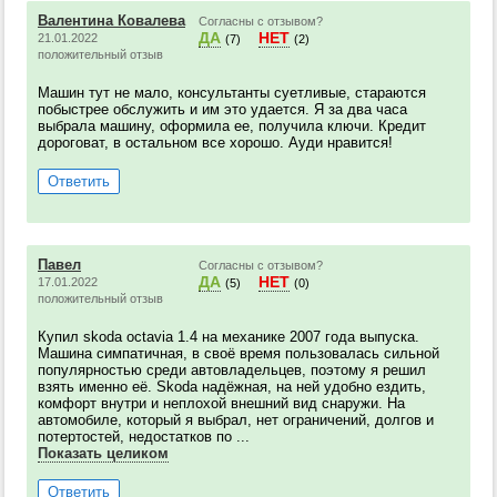
Валентина Ковалева
Согласны с отзывом?
ДА
НЕТ
21.01.2022
(7)
(2)
положительный отзыв
Машин тут не мало, консультанты суетливые, стараются
побыстрее обслужить и им это удается. Я за два часа
выбрала машину, оформила ее, получила ключи. Кредит
дороговат, в остальном все хорошо. Ауди нравится!
Ответить
Павел
Согласны с отзывом?
ДА
НЕТ
17.01.2022
(5)
(0)
положительный отзыв
Купил skoda octavia 1.4 на механике 2007 года выпуска.
Машина симпатичная, в своё время пользовалась сильной
популярностью среди автовладельцев, поэтому я решил
взять именно её. Skoda надёжная, на ней удобно ездить,
комфорт внутри и неплохой внешний вид снаружи. На
автомобиле, который я выбрал, нет ограничений, долгов и
потертостей, недостатков по ...
Показать целиком
Ответить