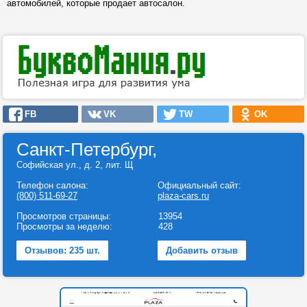
автомобилей, которые продает автосалон.
FB
VK
TW
OK
Санкт-Петербург,
Софийская ул., д. 2, лит. Щ
Телефон салона:
Официальный сайт:
(800) 511-69-27
plaza-cars.ru
Просмотров страницы:
13954
Просмотры за неделю:
428
Отзывов: 235 шт.
Добавить отзыв