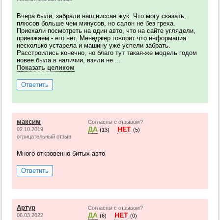
Вчера были, забрали наш ниссан жук. Что могу сказать,
плюсов больше чем минусов, но салон не без греха.
Приехали посмотреть на один авто, что на сайте углядели,
приезжаем - его нет. Менеджер говорит что информация
несколько устарела и машину уже успели забрать.
Расстроились конечно, но благо тут такая-же модель годом
новее была в наличии, взяли не ...
Показать целиком
Ответить
максим
Согласны с отзывом?
ДА
НЕТ
02.10.2019
(13)
(5)
отрицательный отзыв
Много откровенно битых авто
Ответить
Артур
Согласны с отзывом?
ДА
НЕТ
06.03.2022
(6)
(0)