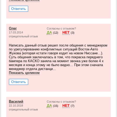
Ответить
Олег
Согласны с отзывом?
ДА
НЕТ
17.03.2014
(12)
(3)
отрицательный отзыв
Написать данный отзыв решил после общения с менеджером
по урегулированию конфликтных ситуаций Восток-Авто
Жукова (которая кстати говоря ездит на новом Ниссане…).
Суть общения заключалась в том, что покраска переднего
бампера по КАСКО заняла на момент звонка уже более 4 х
месяцев и конца этому не было видно… При этом сначала
менеджер отдела дистанци...
Показать целиком
Ответить
Василий
Согласны с отзывом?
ДА
НЕТ
22.10.2018
(15)
(7)
отрицательный отзыв