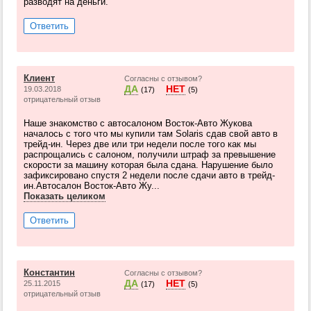
разводят на деньги.
Ответить
Клиент
Согласны с отзывом?
ДА
НЕТ
19.03.2018
(17)
(5)
отрицательный отзыв
Наше знакомство с автосалоном Восток-Авто Жукова
началось с того что мы купили там Solaris сдав свой авто в
трейд-ин. Через две или три недели после того как мы
распрощались с салоном, получили штраф за превышение
скорости за машину которая была сдана. Нарушение было
зафиксировано спустя 2 недели после сдачи авто в трейд-
ин.Автосалон Восток-Авто Жу...
Показать целиком
Ответить
Константин
Согласны с отзывом?
ДА
НЕТ
25.11.2015
(17)
(5)
отрицательный отзыв