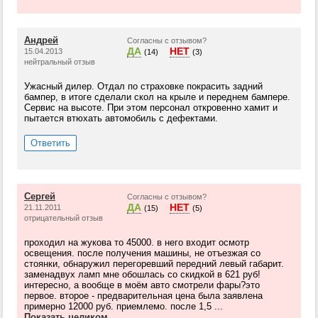
Андрей
Согласны с отзывом?
ДА
НЕТ
15.04.2013
(14)
(3)
нейтральный отзыв
Ужасный дилер. Отдал по страховке покрасить задний
бампер, в итоге сделали скол на крыле и переднем бампере.
Сервис на высоте. При этом персонал откровенно хамит и
пытается втюхать автомобиль с дефектами.
Ответить
Сергей
Согласны с отзывом?
ДА
НЕТ
21.11.2011
(15)
(5)
отрицательный отзыв
проходил на жукова то 45000. в него входит осмотр
освещения. после получения машины, не отъезжая со
стоянки, обнаружил перегоревший передний левый габарит.
заменадвух ламп мне обошлась со скидкой в 621 руб!
интересно, а вообще в моём авто смотрели фары?это
первое. второе - предварительная цена была заявлена
примерно 12000 руб. приемлемо. после 1,5 ...
Показать целиком