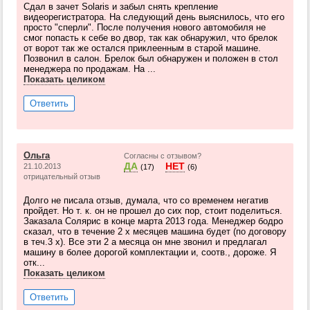
Сдал в зачет Solaris и забыл снять крепление
видеорегистратора. На следующий день выяснилось, что его
просто "сперли". После получения нового автомобиля не
смог попасть к себе во двор, так как обнаружил, что брелок
от ворот так же остался приклеенным в старой машине.
Позвонил в салон. Брелок был обнаружен и положен в стол
менеджера по продажам. На ...
Показать целиком
Ответить
Ольга
Согласны с отзывом?
ДА
НЕТ
21.10.2013
(17)
(6)
отрицательный отзыв
Долго не писала отзыв, думала, что со временем негатив
пройдет. Но т. к. он не прошел до сих пор, стоит поделиться.
Заказала Солярис в конце марта 2013 года. Менеджер бодро
сказал, что в течение 2 х месяцев машина будет (по договору
в теч.3 х). Все эти 2 а месяца он мне звонил и предлагал
машину в более дорогой комплектации и, соотв., дороже. Я
отк...
Показать целиком
Ответить