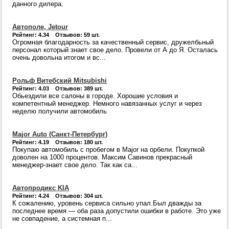
данного дилера.
Автополе, Jetour
Рейтинг: 4.34 Отзывов: 59 шт.
Огромная благодарность за качественный сервис, дружелбьный
персонал который знает свое дело. Провели от А до Я. Осталась
очень довольна итогом и вс...
Рольф Витебский Mitsubishi
Рейтинг: 4.03 Отзывов: 389 шт.
Обьездили все салоны в городе. Хорошие условия и
компетентный менеджер. Немного навязанных услуг и через
неделю получили автомобиль
Major Auto (Санкт-Петербург)
Рейтинг: 4.19 Отзывов: 180 шт.
Покупаю автомобиль с пробегом в Major на орбели. Покупкой
доволен на 1000 процентов. Максим Савинов прекрасный
менеджер-знает свое дело. Так как са...
Автопродикс KIA
Рейтинг: 4.24 Отзывов: 304 шт.
К сожалению, уровень сервиса сильно упал.Был дважды за
последнее время — оба раза допустили ошибки в работе. Это уже
не совпадение, а системная п...