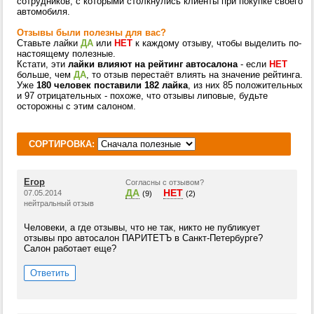
сотрудников, с которыми столкнулись клиенты при покупке своего
автомобиля.
Отзывы были полезны для вас?
Ставьте лайки
ДА
или
НЕТ
к каждому отзыву, чтобы выделить по-
настоящему полезные.
Кстати, эти
лайки влияют на рейтинг автосалона
- если
НЕТ
больше, чем
ДА
, то отзыв перестаёт влиять на значение рейтинга.
Уже
180 человек поставили 182 лайка
, из них 85 положительных
и 97 отрицательных - похоже, что отзывы липовые, будьте
осторожны с этим салоном.
СОРТИРОВКА:
Егор
Согласны с отзывом?
ДА
НЕТ
07.05.2014
(9)
(2)
нейтральный отзыв
Человеки, а где отзывы, что не так, никто не публикует
отзывы про автосалон ПАРИТЕТЪ в Санкт-Петербурге?
Салон работает еще?
Ответить