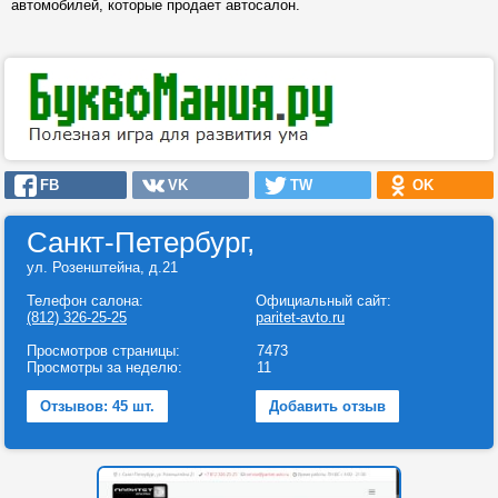
автомобилей, которые продает автосалон.
FB
VK
TW
OK
Санкт-Петербург,
ул. Розенштейна, д.21
Телефон салона:
Официальный сайт:
(812) 326-25-25
paritet-avto.ru
Просмотров страницы:
7473
Просмотры за неделю:
11
Отзывов: 45 шт.
Добавить отзыв