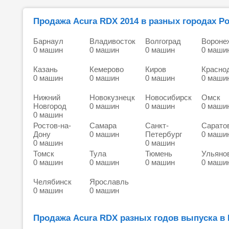
Продажа Acura RDX 2014 в разных городах Ро
Барнаул
Владивосток
Волгоград
Вороне
0 машин
0 машин
0 машин
0 маши
Казань
Кемерово
Киров
Красно
0 машин
0 машин
0 машин
0 маши
Нижний
Новокузнецк
Новосибирск
Омск
Новгород
0 машин
0 машин
0 маши
0 машин
Ростов-на-
Самара
Санкт-
Сарато
Дону
0 машин
Петербург
0 маши
0 машин
0 машин
Томск
Тула
Тюмень
Ульяно
0 машин
0 машин
0 машин
0 маши
Челябинск
Ярославль
0 машин
0 машин
Продажа Acura RDX разных годов выпуска в 