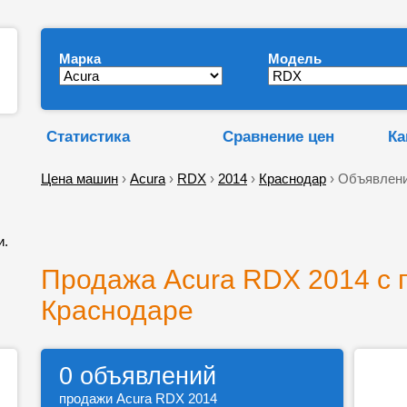
Марка
Модель
Статистика
Сравнение цен
Ка
Цена машин
›
Acura
›
RDX
›
2014
›
Краснодар
› Объявлени
и.
Продажа Acura RDX 2014 с 
Краснодаре
0 объявлений
продажи Acura RDX 2014