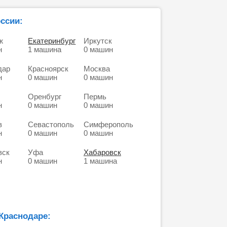
ссии:
ж
Екатеринбург
Иркутск
н
1 машина
0 машин
дар
Красноярск
Москва
н
0 машин
0 машин
Оренбург
Пермь
н
0 машин
0 машин
в
Севастополь
Симферополь
н
0 машин
0 машин
вск
Уфа
Хабаровск
н
0 машин
1 машина
Краснодаре: