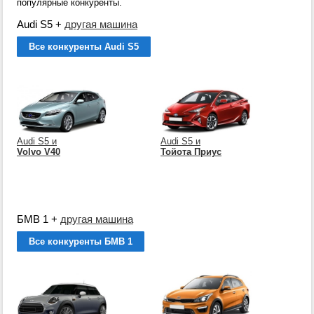
популярные конкуренты.
Audi S5
+
другая машина
Все конкуренты Audi S5
Audi S5 и
Audi S5 и
Volvo V40
Тойота Приус
БМВ 1
+
другая машина
Все конкуренты БМВ 1