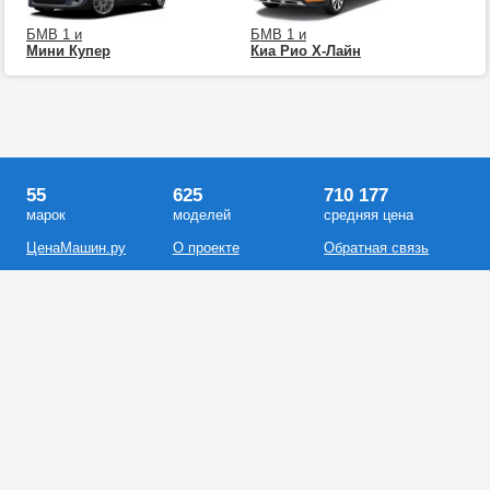
БМВ 1 и
БМВ 1 и
Мини Купер
Киа Рио Х-Лайн
55
625
710 177
марок
моделей
средняя цена
ЦенаМашин.ру
О проекте
Обратная связь