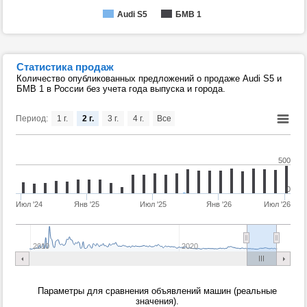
Audi S5
БМВ 1
Статистика продаж
Количество опубликованных предложений о продаже Audi S5 и
БМВ 1 в России без учета года выпуска и города.
Период:
1 г.
2 г.
3 г.
4 г.
Все
500
0
Июл '24
Янв '25
Июл '25
Янв '26
Июл '26
2010
2020
Параметры для сравнения объявлений машин (реальные
значения).