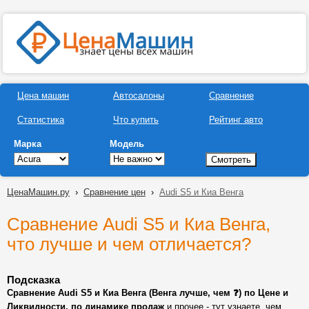
Цена машин
Автосалоны
Сравнение
Статистика
Что купить
Рейтинг авто
Марка
Модель
ЦенаМашин.ру
›
Сравнение цен
›
Audi S5 и Киа Венга
Сравнение Audi S5 и Киа Венга,
что лучше и чем отличается?
Подсказка
Сравнение Audi S5 и Киа Венга (Венга лучше, чем ❓) по Цене и
Ликвидности, по динамике продаж
и прочее - тут узнаете, чем