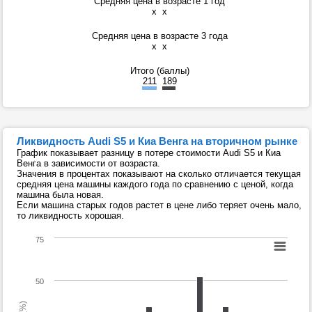
Средняя цена в возрасте 1 год
x
x
Средняя цена в возрасте 3 года
x
x
Итого (баллы)
211
189
Ликвидность Audi S5 и Киа Венга на вторичном рынке
График показывает разницу в потере стоимости Audi S5 и Киа
Венга в зависимости от возраста.
Значения в процентах показывают на сколько отличается текущая
средняя цена машины каждого года по сравнению с ценой, когда
машина была новая.
Если машина старых годов растет в цене либо теряет очень мало,
то ликвидность хорошая.
75
50