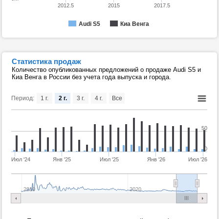
2012.5
2015
2017.5
Audi S5
Киа Венга
Статистика продаж
Количество опубликованных предложений о продаже Audi S5 и
Киа Венга в России без учета года выпуска и города.
Период:
1 г.
2 г.
3 г.
4 г.
Все
50
0
Июл '24
Янв '25
Июл '25
Янв '26
Июл '26
2010
2020