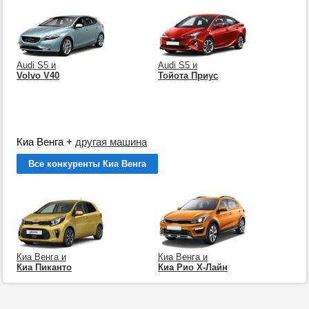
Audi S5 и
Audi S5 и
Volvo V40
Тойота Приус
Киа Венга
+
другая машина
Все конкуренты Киа Венга
Киа Венга и
Киа Венга и
Киа Пиканто
Киа Рио Х-Лайн