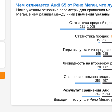
Чем отличается Audi S5 от Рено Меган, что 
Ниже указаны основные параметры для сравнения маши
Меган, в чем разница между ними (
значения указаны 
Статистика средней це
251
1 005
Статистика продаж
П
15
785
Годы выпуска и их средние
195
255
Ликвидность на вторичном 
28
172
Сравнение отзывов владе
253
497
Результат сравнения Audi 
742
2 714
Выходит, что лучше Рено Меган, 