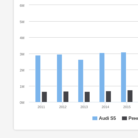
6M
5M
4M
3M
2M
1M
0M
2011
2012
2013
2014
2015
Audi S5
Рен