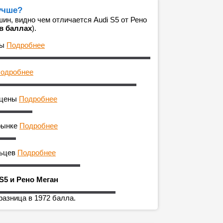
лучше?
н, видно чем отличается Audi S5 от Рено
в баллах
).
ны
Подробнее
одробнее
 цены
Подробнее
рынке
Подробнее
льцев
Подробнее
S5 и Рено Меган
разница в 1972 балла.