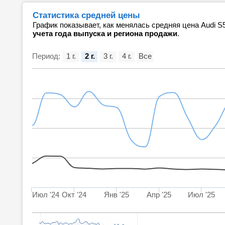
Статистика средней цены
График показывает, как менялась средняя цена Audi S
учета года выпуска и региона продажи
.
Период:
1 г.
2 г.
3 г.
4 г.
Все
Июл '24
Окт '24
Янв '25
Апр '25
Июл '25