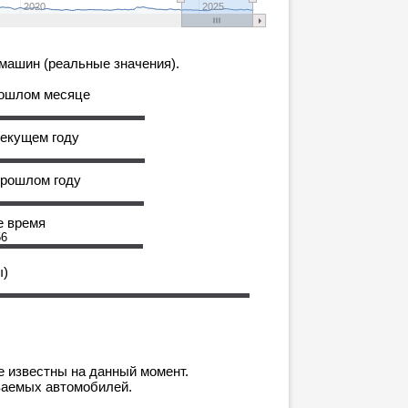
2020
2025
машин (реальные значения).
рошлом месяце
текущем году
прошлом году
е время
56
ы)
е известны на данный момент.
ваемых автомобилей.