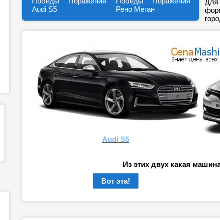
Победы
Поражения
Победы
Поражения
Для 
Audi S5
Рено Меган
форм
горо
Audi S5
Из этих двух какая машин
Вот эта!