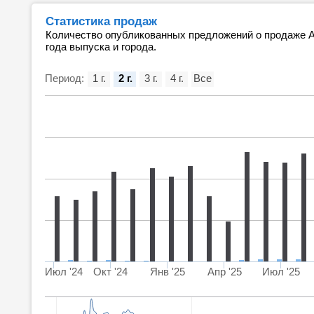
Статистика продаж
Количество опубликованных предложений о продаже Au
года выпуска и города.
Период:
1 г.
2 г.
3 г.
4 г.
Все
Июл '24
Окт '24
Янв '25
Апр '25
Июл '25