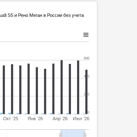
di S5 и Рено Меган в России без учета
600
400
200
0
Окт '25
Янв '26
Апр '26
Июл '26