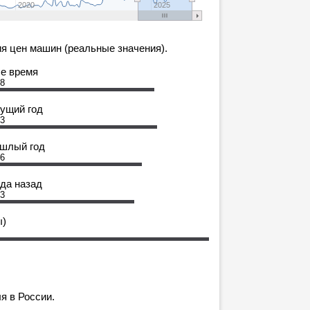
2020
2025
я цен машин (реальные значения).
се время
88
кущий год
03
ошлый год
16
ода назад
33
ы)
я в России.