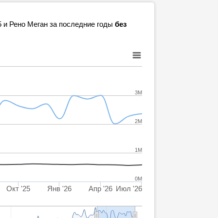
5 и Рено Меган за последние годы
без
3M
2M
1M
0M
Окт '25
Янв '26
Апр '26
Июл '26