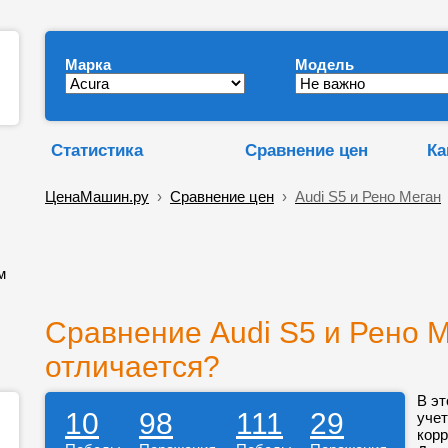
Марка
Модель
Статистика
Сравнение цен
Ка
ЦенаМашин.ру
›
Сравнение цен
›
Audi S5 и Рено Меган
м
Сравнение Audi S5 и Рено М
отличается?
В эт
10
98
111
29
учет
корр