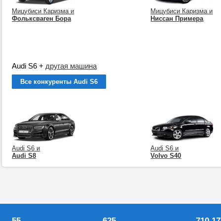
Мицубиси Каризма и
Мицубиси Каризма и
Фольксваген Бора
Ниссан Примера
Audi S6
+
другая машина
Все конкуренты Audi S6
Audi S6 и
Audi S6 и
Audi S8
Volvo S40
55
625
710 17