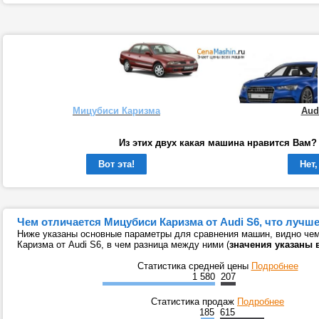
Мицубиси Каризма
Aud
Из этих двух какая машина нравится Вам?
Вот эта!
Нет,
Чем отличается Мицубиси Каризма от Audi S6, что лучш
Ниже указаны основные параметры для сравнения машин, видно че
Каризма от Audi S6, в чем разница между ними (
значения указаны 
Статистика средней цены
Подробнее
1 580
207
Статистика продаж
Подробнее
185
615