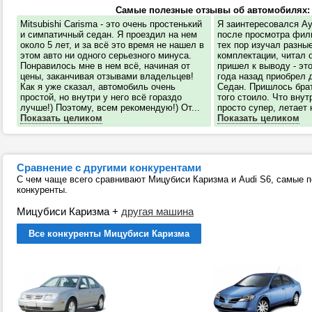
Самые полезные отзывы об автомобилях:
Mitsubishi Carisma - это очень простенький
Я заинтересовался Ау
и симпатичный седан. Я проездил на нем
после просмотра филь
около 5 лет, и за всё это время не нашел в
тех пор изучал разны
этом авто ни одного серьезного минуса.
комплектации, читал 
Понравилось мне в нем всё, начиная от
пришел к выводу - эт
цены, заканчивая отзывами владельцев!
года назад приобрел
Как я уже сказал, автомобиль очень
Седан. Пришлось брат
простой, но внутри у него всё гораздо
того стоило. Что внут
лучше!) Поэтому, всем рекомендую!) От...
просто супер, летает н
Показать целиком
Показать целиком
Сравнение с другими конкурентами
С чем чаще всего сравнивают Мицубиси Каризма и Audi S6, самые 
конкуренты.
Мицубиси Каризма
+
другая машина
Все конкуренты Мицубиси Каризма