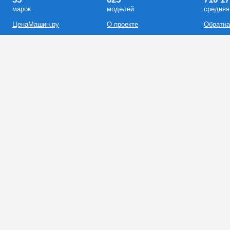
марок
моделей
средняя
ЦенаМашин.ру
О проекте
Обратна