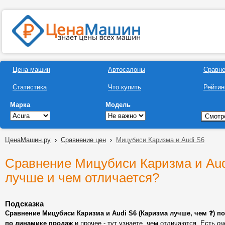
Цена машин
Автосалоны
Сравн
Статистика
Что купить
Рейтин
Марка
Модель
ЦенаМашин.ру
›
Сравнение цен
›
Мицубиси Каризма и Audi S6
Сравнение Мицубиси Каризма и Audi
лучше и чем отличается?
Подсказка
Сравнение Мицубиси Каризма и Audi S6 (Каризма лучше, чем ❓) по
по динамике продаж
и прочее - тут узнаете, чем отличаются. Есть о