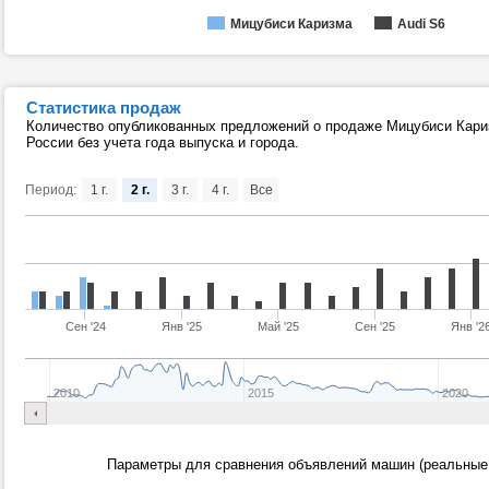
Мицубиси Каризма
Audi S6
Статистика продаж
Количество опубликованных предложений о продаже Мицубиси Кариз
России без учета года выпуска и города.
Период:
1 г.
2 г.
3 г.
4 г.
Все
Сен '24
Янв '25
Май '25
Сен '25
Янв '2
2010
2015
2020
Параметры для сравнения объявлений машин (реальные 