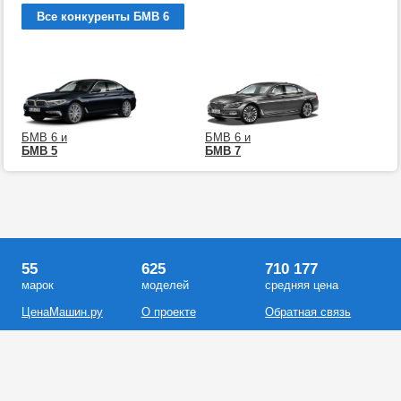
Все конкуренты БМВ 6
БМВ 6 и
БМВ 6 и
БМВ 5
БМВ 7
55
625
710 177
марок
моделей
средняя цена
ЦенаМашин.ру
О проекте
Обратная связь