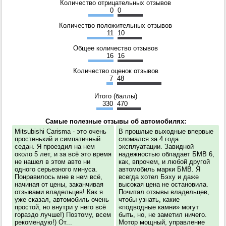
Количество отрицательных отзывов
0
0
Количество положительных отзывов
11
10
Общее количество отзывов
16
16
Количество оценок отзывов
7
48
Итого (баллы)
330
470
Самые полезные отзывы об автомобилях:
Mitsubishi Carisma - это очень
В прошлые выходные впервые
простенький и симпатичный
сломался за 4 года
седан. Я проездил на нем
эксплуатации. Завидной
около 5 лет, и за всё это время
надежностью обладает БМВ 6,
не нашел в этом авто ни
как, впрочем, и любой другой
одного серьезного минуса.
автомобиль марки БМВ. Я
Понравилось мне в нем всё,
всегда хотел Бэху и даже
начиная от цены, заканчивая
высокая цена не остановила.
отзывами владельцев! Как я
Почитал отзывы владельцев,
уже сказал, автомобиль очень
чтобы узнать, какие
простой, но внутри у него всё
«подводные камни» могут
гораздо лучше!) Поэтому, всем
быть, но, не заметил ничего.
рекомендую!) От...
Мотор мощный, управление