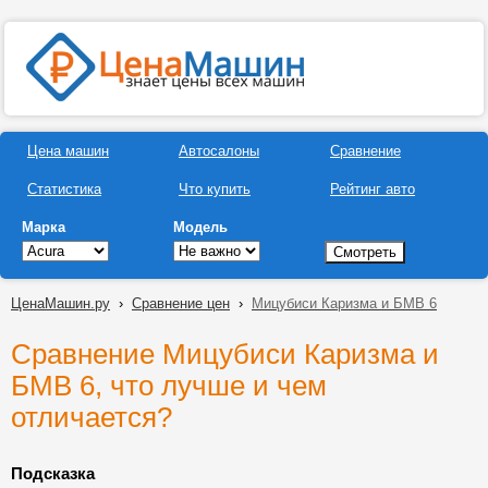
Цена машин
Автосалоны
Сравнение
Статистика
Что купить
Рейтинг авто
Марка
Модель
ЦенаМашин.ру
›
Сравнение цен
›
Мицубиси Каризма и БМВ 6
Сравнение Мицубиси Каризма и
БМВ 6, что лучше и чем
отличается?
Подсказка