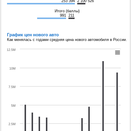
253 394
2 100 526
Итого (баллы)
991
211
График цен нового авто
Как менялась с годами средняя цена нового автомобиля в России.
12.5M
10M
7.5M
5M
2.5M