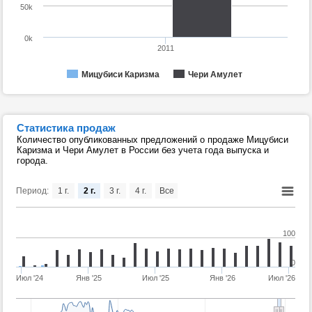
50k
0k
2011
Мицубиси Каризма
Чери Амулет
Статистика продаж
Количество опубликованных предложений о продаже Мицубиси
Каризма и Чери Амулет в России без учета года выпуска и
города.
Период:
1 г.
2 г.
3 г.
4 г.
Все
100
0
Июл '24
Янв '25
Июл '25
Янв '26
Июл '26