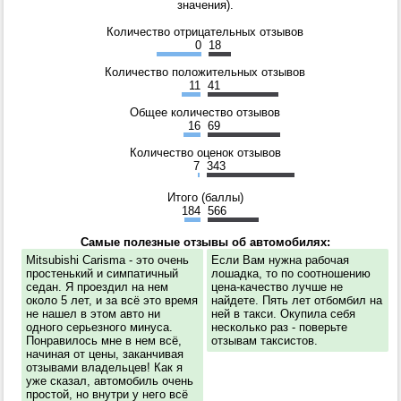
значения).
Количество отрицательных отзывов
0
18
Количество положительных отзывов
11
41
Общее количество отзывов
16
69
Количество оценок отзывов
7
343
Итого (баллы)
184
566
Самые полезные отзывы об автомобилях:
Mitsubishi Carisma - это очень
Если Вам нужна рабочая
простенький и симпатичный
лошадка, то по соотношению
седан. Я проездил на нем
цена-качество лучше не
около 5 лет, и за всё это время
найдете. Пять лет отбомбил на
не нашел в этом авто ни
ней в такси. Окупила себя
одного серьезного минуса.
несколько раз - поверьте
Понравилось мне в нем всё,
отзывам таксистов.
начиная от цены, заканчивая
отзывами владельцев! Как я
уже сказал, автомобиль очень
простой, но внутри у него всё