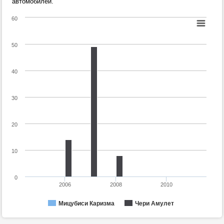
автомобилей.
60
50
40
30
20
10
0
2006
2008
2010
Мицубиси Каризма
Чери Амулет