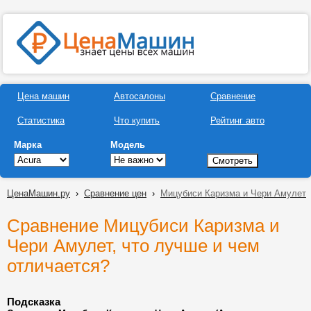
Цена машин
Автосалоны
Сравнение
Статистика
Что купить
Рейтинг авто
Марка
Модель
ЦенаМашин.ру
›
Сравнение цен
›
Мицубиси Каризма и Чери Амулет
Сравнение Мицубиси Каризма и
Чери Амулет, что лучше и чем
отличается?
Подсказка