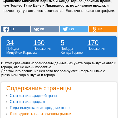
Сравнение Мицубиси Каризма и Хонда Торнео (Каризма лучше,
чем Торнео ❓) по Цене и Ликвидности, по динамике продаж
и
прочее - тут узнаете, чем отличаются. Есть очень полезные графики.
FB
VK
TW
OK
34
150
5
170
Победы
Поражения
Победы
Поражения
Мицубиси Каризма
Хонда Торнео
В этом сравнении использованы данные без учета года выпуска авто и
города, что не очень корректно.
Для точного сравнения цен авто воспользуйтесь формой ниже с
указанием года выпуска и города.
Содержание страницы:
Статистика средней цены
Статистика продаж
Годы выпуска и их средние цены
Ликвидность на вторичном рынке