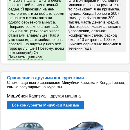
Mitsubishi Carisma - это очень
Это моя первая и последняя
простенький и симпатичный
машина с правым рулем. Кто-
седан. Я проездил на нем
то привыкает, я не привыкла.
около 5 лет, и за всё это время
Купила Хонда Торнео в 2007
не нашел в этом авто ни
году цена была около 300
одного серьезного минуса.
тысяч, часть денег в кредит.
Понравилось мне в нем всё,
Все хорошо, машина легкая в
начиная от цены, заканчивая
управлении, автомат,
отзывами владельцев! Как я
комфортный салон, расход
уже сказал, автомобиль очень
около 10 литров на 100 км,
простой, но внутри у него всё
никаких серьезных поломок в
гораздо лучше!) Поэтому, всем
течении года.
рекомендую!) От...
Показать целиком
Сравнение с другими конкурентами
С чем чаще всего сравнивают Мицубиси Каризма и Хонда Торнео,
самые популярные конкуренты.
Мицубиси Каризма
+
другая машина
Все конкуренты Мицубиси Каризма