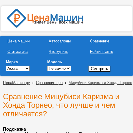
Цена машин
Автосалоны
Сравнение
Статистика
Что купить
Рейтинг авто
Марка
Модель
ЦенаМашин.ру
›
Сравнение цен
›
Мицубиси Каризма и Хонда Торнео
Сравнение Мицубиси Каризма и
Хонда Торнео, что лучше и чем
отличается?
Подсказка