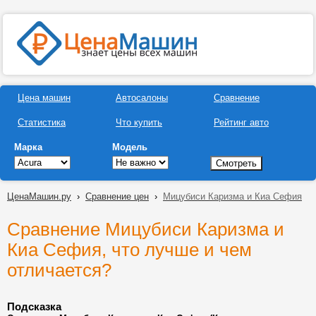
Цена машин
Автосалоны
Сравнение
Статистика
Что купить
Рейтинг авто
Марка
Модель
ЦенаМашин.ру
›
Сравнение цен
›
Мицубиси Каризма и Киа Сефия
Сравнение Мицубиси Каризма и
Киа Сефия, что лучше и чем
отличается?
Подсказка