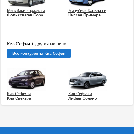
Мицубиси Каризма и
Мицубиси Каризма и
Фольксваген Бора
Ниссан Примера
Киа Сефия
+
другая машина
Все конкуренты Киа Сефия
Киа Сефия и
Киа Сефия и
Киа Спектра
Лифан Солано