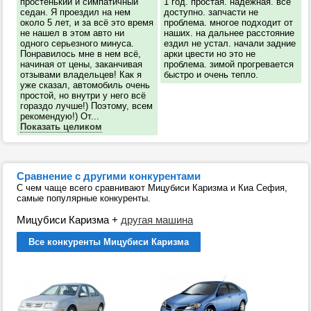
простенький и симпатичный
1 год. простая. надежная. все
седан. Я проездил на нем
доступно. запчасти не
около 5 лет, и за всё это время
проблема. многое подходит от
не нашел в этом авто ни
наших. на дальнее расстояние
одного серьезного минуса.
ездил не устал. начали задние
Понравилось мне в нем всё,
арки цвести но это не
начиная от цены, заканчивая
проблема. зимой прогревается
отзывами владельцев! Как я
быстро и очень тепло.
уже сказал, автомобиль очень
простой, но внутри у него всё
гораздо лучше!) Поэтому, всем
рекомендую!) От...
Показать целиком
Сравнение с другими конкурентами
С чем чаще всего сравнивают Мицубиси Каризма и Киа Сефия,
самые популярные конкуренты.
Мицубиси Каризма
+
другая машина
Все конкуренты Мицубиси Каризма