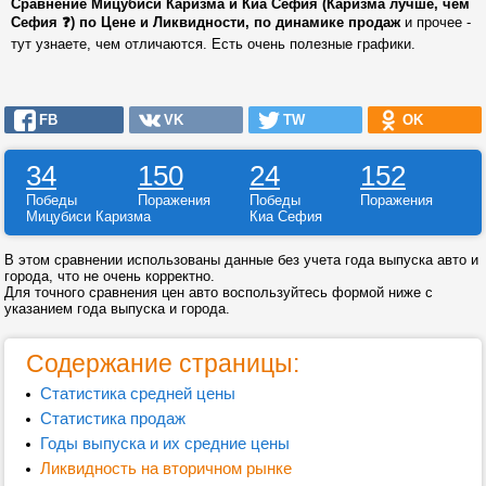
Сравнение Мицубиси Каризма и Киа Сефия (Каризма лучше, чем
Сефия ❓) по Цене и Ликвидности, по динамике продаж
и прочее -
тут узнаете, чем отличаются. Есть очень полезные графики.
FB
VK
TW
OK
34
150
24
152
Победы
Поражения
Победы
Поражения
Мицубиси Каризма
Киа Сефия
В этом сравнении использованы данные без учета года выпуска авто и
города, что не очень корректно.
Для точного сравнения цен авто воспользуйтесь формой ниже с
указанием года выпуска и города.
Содержание страницы:
Статистика средней цены
Статистика продаж
Годы выпуска и их средние цены
Ликвидность на вторичном рынке