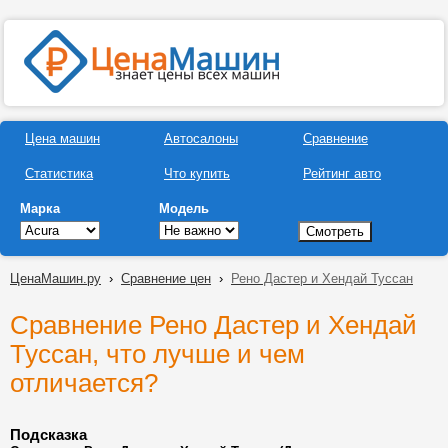
Цена машин
Автосалоны
Сравнение
Статистика
Что купить
Рейтинг авто
Марка
Модель
ЦенаМашин.ру
›
Сравнение цен
›
Рено Дастер и Хендай Туссан
Сравнение Рено Дастер и Хендай
Туссан, что лучше и чем
отличается?
Подсказка