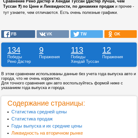
Сравнение Рено Дастер и Хендай Туссан (Дастер лучше, чем
Туссан ❓) по Цене и Ликвидности, по динамике продаж
и прочее -
тут узнаете, чем отличаются. Есть очень полезные графики.
FB
VK
TW
OK
134
9
113
12
Победы
Поражения
Победы
Поражения
Рено Дастер
Хендай Туссан
В этом сравнении использованы данные без учета года выпуска авто и
города, что не очень корректно.
Для точного сравнения цен авто воспользуйтесь формой ниже с
указанием года выпуска и города.
Содержание страницы:
Статистика средней цены
Статистика продаж
Годы выпуска и их средние цены
Ликвидность на вторичном рынке