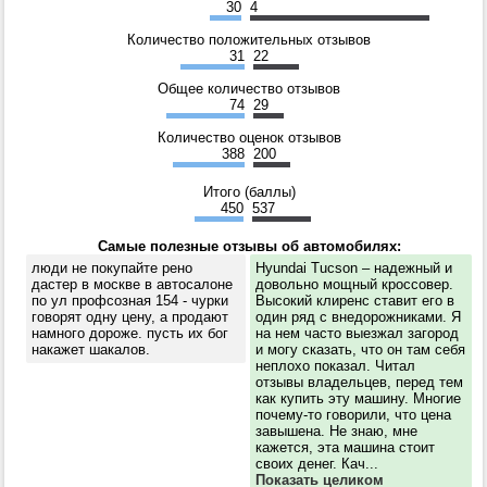
30
4
Количество положительных отзывов
31
22
Общее количество отзывов
74
29
Количество оценок отзывов
388
200
Итого (баллы)
450
537
Самые полезные отзывы об автомобилях:
люди не покупайте рено
Hyundai Tucson – надежный и
дастер в москве в автосалоне
довольно мощный кроссовер.
по ул профсозная 154 - чурки
Высокий клиренс ставит его в
говорят одну цену, а продают
один ряд с внедорожниками. Я
намного дороже. пусть их бог
на нем часто выезжал загород
накажет шакалов.
и могу сказать, что он там себя
неплохо показал. Читал
отзывы владельцев, перед тем
как купить эту машину. Многие
почему-то говорили, что цена
завышена. Не знаю, мне
кажется, эта машина стоит
своих денег. Кач...
Показать целиком