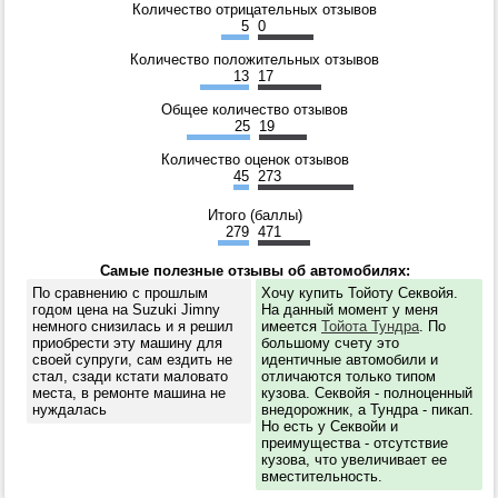
Количество отрицательных отзывов
5
0
Количество положительных отзывов
13
17
Общее количество отзывов
25
19
Количество оценок отзывов
45
273
Итого (баллы)
279
471
Самые полезные отзывы об автомобилях:
По сравнению с прошлым
Хочу купить Тойоту Секвойя.
годом цена на Suzuki Jimny
На данный момент у меня
немного снизилась и я решил
имеется
Тойота Тундра
. По
приобрести эту машину для
большому счету это
своей супруги, сам ездить не
идентичные автомобили и
стал, сзади кстати маловато
отличаются только типом
места, в ремонте машина не
кузова. Секвойя - полноценный
нуждалась
внедорожник, а Тундра - пикап.
Но есть у Секвойи и
преимущества - отсутствие
кузова, что увеличивает ее
вместительность.