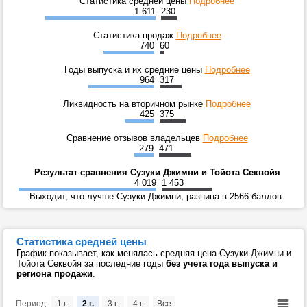
Статистика средней цены
Подробнее
1 611
230
Статистика продаж
Подробнее
740
60
Годы выпуска и их средние цены
Подробнее
964
317
Ликвидность на вторичном рынке
Подробнее
425
375
Сравнение отзывов владельцев
Подробнее
279
471
Результат сравнения Сузуки Джимни и Тойота Секвойя
4 019
1 453
Выходит, что лучше Сузуки Джимни, разница в 2566 баллов.
Статистика средней цены
График показывает, как менялась средняя цена Сузуки Джимни и
Тойота Секвойя за последние годы
без учета года выпуска и
региона продажи
.
Период:
1 г.
2 г.
3 г.
4 г.
Все