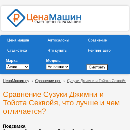
Цена машин
Автосалоны
Сравнение
Статистика
Что купить
Рейтинг авто
Марка
Модель
ЦенаМашин.ру
›
Сравнение цен
›
Сузуки Джимни и Тойота Секвойя
Сравнение Сузуки Джимни и
Тойота Секвойя, что лучше и чем
отличается?
Подсказка