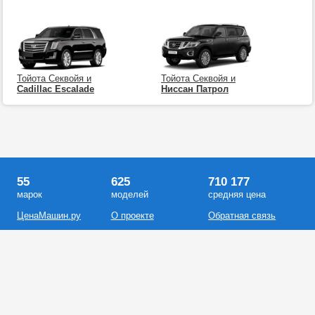
Тойота Секвойя и
Тойота Секвойя и
Cadillac Escalade
Ниссан Патрол
55
625
710 177
марок
моделей
средняя цена
ЦенаМашин.ру
О проекте
Обратная связь