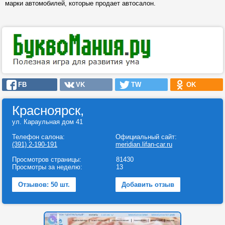
марки автомобилей, которые продает автосалон.
FB
VK
TW
OK
Красноярск,
ул. Караульная дом 41
Телефон салона:
Официальный сайт:
(391) 2-190-191
meridian.lifan-car.ru
Просмотров страницы:
81430
Просмотры за неделю:
13
Отзывов: 50 шт.
Добавить отзыв