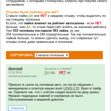
сотрудников, с которыми столкнулись клиенты при покупке своего
автомобиля.
Отзывы были полезны для вас?
Ставьте лайки
ДА
или
НЕТ
к каждому отзыву, чтобы выделить по-
настоящему полезные.
Кстати, эти
лайки влияют на рейтинг автосалона
- если
НЕТ
больше, чем
ДА
, то отзыв перестаёт влиять на значение рейтинга.
Уже
433 человека поставили 503 лайка
, из них
254 положительные и 249 отрицательные. Так как положительных
лайков больше, то можно сделать вывод, что собранные тут
отзывы очень даже правильные и полезные.
СОРТИРОВКА:
Дмитрий
Согласны с отзывом?
ДА
НЕТ
22.11.2019
(11)
(4)
положительный отзыв
Приехал в салон за легковым авто, но после общения с
менеджером и осмотра машин взял
LIFAN X70
. Брал в трейд
ин. Оценили так, что с учётом скидки вышли на цену рынка.
Никаких подводных камней и сюрпризов не было.
Обслуживанием и машиной доволен.
Ответить