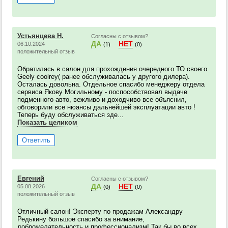
Устьянцева Н.
Согласны с отзывом?
ДА
НЕТ
06.10.2024
(1)
(0)
положительный отзыв
Обратилась в салон для прохождения очередного ТО своего
Geely coolrey( ранее обслуживалась у другого дилера).
Осталась довольна. Отдельное спасибо менеджеру отдела
сервиса Якову Могильному - поспособствовал выдаче
подменного авто, вежливо и доходчиво все объяснил,
обговорили все нюансы дальнейшей эксплуатации авто !
Теперь буду обслуживаться зде...
Показать целиком
Ответить
Евгений
Согласны с отзывом?
ДА
НЕТ
05.08.2026
(0)
(0)
положительный отзыв
Отличный салон! Эксперту по продажам Александру
Редькину большое спасибо за внимание,
доброжелательность и профессионализм! Так бы во всех