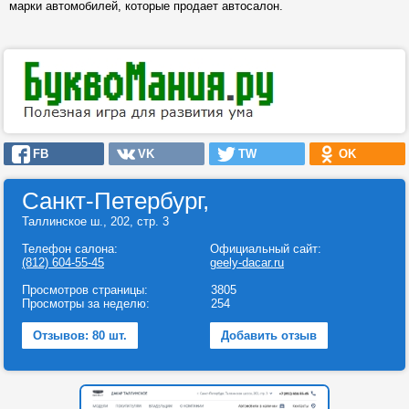
марки автомобилей, которые продает автосалон.
FB
VK
TW
OK
Санкт-Петербург,
Таллинское ш., 202, стр. 3
Телефон салона:
Официальный сайт:
(812) 604-55-45
geely-dacar.ru
Просмотров страницы:
3805
Просмотры за неделю:
254
Отзывов: 80 шт.
Добавить отзыв