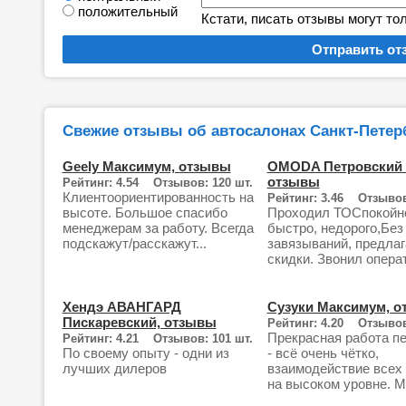
положительный
Кстати, писать отзывы могут то
Свежие отзывы об автосалонах Санкт-Петерб
Geely Максимум, отзывы
OMODA Петровский 
отзывы
Рейтинг: 4.54 Отзывов: 120 шт.
Клиентоориентированность на
Рейтинг: 3.46 Отзывов
высоте. Большое спасибо
Проходил ТОСпокойн
менеджерам за работу. Всегда
быстро, недорого,Без
подскажут/расскажут...
завязываний, предла
скидки. Звонил операт.
Хендэ АВАНГАРД
Сузуки Максимум, 
Пискаревский, отзывы
Рейтинг: 4.20 Отзывов
Прекрасная работа п
Рейтинг: 4.21 Отзывов: 101 шт.
По своему опыту - одни из
- всё очень чётко,
лучших дилеров
взаимодействие всех
на высоком уровне. М