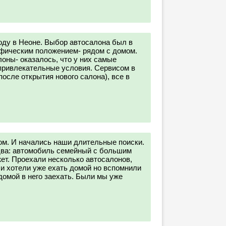
оду в Неоне. Выбор автосалона был в
афическим положением- рядом с домом.
лоны- оказалось, что у них самые
ривлекательные условия. Сервисом в
осле открытия нового салона), все в
м. И начались наши длительные поиски.
два: автомобиль семейный с большим
ет. Проехали несколько автосалонов,
и хотели уже ехать домой но вспомнили
домой в него заехать. Были мы уже