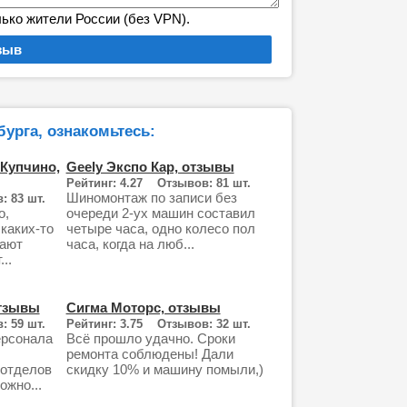
лько жители России (без VPN).
урга, ознакомьтесь:
Купчино,
Geely Экспо Кар, отзывы
Рейтинг: 4.27 Отзывов: 81 шт.
Шиномонтаж по записи без
: 83 шт.
о,
очереди 2-ух машин составил
 каких-то
четыре часа, одно колесо пол
гают
часа, когда на люб...
..
отзывы
Сигма Моторс, отзывы
: 59 шт.
Рейтинг: 3.75 Отзывов: 32 шт.
ерсонала
Всё прошло удачно. Сроки
ремонта соблюдены! Дали
 отделов
скидку 10% и машину помыли,)
ожно...