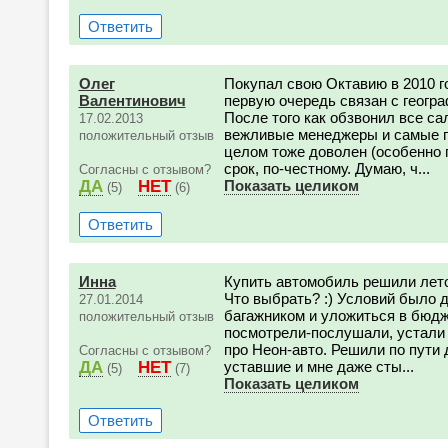
Ответить
Олег
Покупал свою Октавию в 2010 г
Валентинович
первую очередь связан с геогр
После того как обзвонил все са
17.02.2013
вежливые менеджеры и самые п
положительный отзыв
целом тоже доволен (особенно п
срок, по-честному. Думаю, ч...
Согласны с отзывом?
ДА
НЕТ
Показать целиком
(5)
(6)
Ответить
Инна
Купить автомобиль решили лето
Что выбрать? :) Условий было 
27.01.2014
багажником и уложиться в бюдж
положительный отзыв
посмотрели-послушали, устали 
про Неон-авто. Решили по пути 
Согласны с отзывом?
ДА
НЕТ
уставшие и мне даже сты...
(5)
(7)
Показать целиком
Ответить