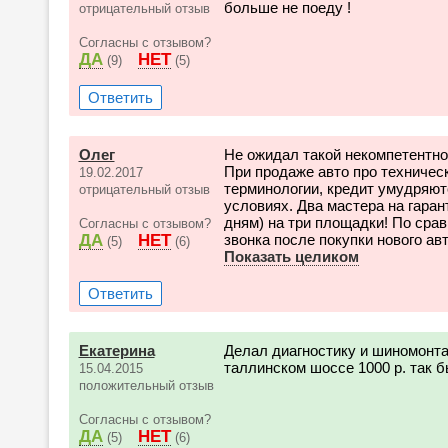
больше не поеду !
отрицательный отзыв
Согласны с отзывом?
ДА
НЕТ
(9)
(5)
Ответить
Олег
Не ожидал такой некомпетентно
При продаже авто про техническ
19.02.2017
терминологии, кредит умудряю
отрицательный отзыв
условиях. Два мастера на гаран
дням) на три площадки! По сра
Согласны с отзывом?
ДА
НЕТ
звонка после покупки нового авт
(5)
(6)
Показать целиком
Ответить
Екатерина
Делал диагностику и шиномонта
таллинском шоссе 1000 р. так б
15.04.2015
положительный отзыв
Согласны с отзывом?
ДА
НЕТ
(5)
(6)