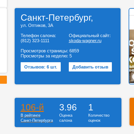
Санкт-Петербург,
ул. Оптиков, 3А
Телефон салона:
Официальный сайт:
(812) 323-1111
skoda-wagner.ru
Просмотров страницы:
6859
Просмотры за неделю:
5
Отзывов: 6 шт.
Добавить отзыв
106-й
3.96
1
В рейтинге
Оценка
Количество
Санкт-Петербурга
салона
оценок