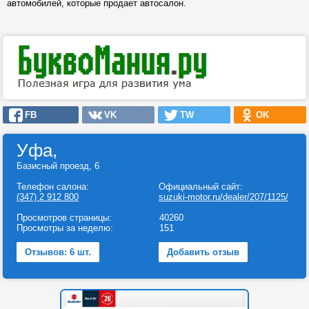
автомобилей, которые продает автосалон.
FB
VK
TW
OK
Уфа,
Базисный проезд, 6
Телефон салона:
Официальный сайт:
(347) 2 912 800
suzuki-motor.ru/dealer/207/1125/
Просмотров страницы:
40260
Просмотры за неделю:
151
Отзывов: 6 шт.
Добавить отзыв