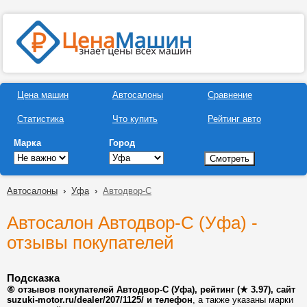
Цена машин
Автосалоны
Сравнение
Статистика
Что купить
Рейтинг авто
Марка
Город
Автосалоны
›
Уфа
›
Автодвор-С
Автосалон Автодвор-С (Уфа) -
отзывы покупателей
Подсказка
⑥ отзывов покупателей Автодвор-С (Уфа), рейтинг (★ 3.97), сайт
suzuki-motor.ru/dealer/207/1125/ и телефон
, а также указаны марки