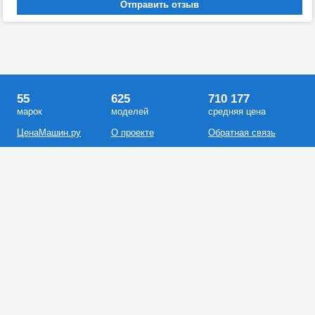
55
625
710 177
марок
моделей
средняя цена
ЦенаМашин.ру
О проекте
Обратная связь