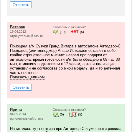
Ответить
Ветеран
Согласны с отзывом?
ДА
НЕТ
19.04.2012
(10)
(5)
отрицательный отзыв
Приобрел а/м Сузуки Гранд Витара в автосалоне Автодвор-С.
Продавец (или менеджер) Анвар Исмакаев оставил о себе
крайне отрицательное мнение: наврал про подарки от
автосалона, время готовности а/м было обещано в 09 час 00
мин, а машину подготовили к 17 часам, автосигнализацию
установили не согласовав со мной модель, да и то антенная
часть постоянн...
Показать целиком
Ответить
Ирина
Согласны с отзывом?
ДА
НЕТ
04.05.2014
(5)
(5)
положительный отзыв
Начиталась тут негатива про Автодвор-С и уже почти решила