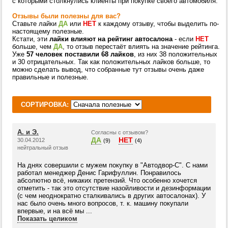
с которыми столкнулись клиенты при покупке своего автомобиля.
Отзывы были полезны для вас?
Ставьте лайки
ДА
или
НЕТ
к каждому отзыву, чтобы выделить по-
настоящему полезные.
Кстати, эти
лайки влияют на рейтинг автосалона
- если
НЕТ
больше, чем
ДА
, то отзыв перестаёт влиять на значение рейтинга.
Уже
57 человек поставили 68 лайков
, из них 38 положительных
и 30 отрицательных. Так как положительных лайков больше, то
можно сделать вывод, что собранные тут отзывы очень даже
правильные и полезные.
СОРТИРОВКА:
А. и Э.
Согласны с отзывом?
ДА
НЕТ
30.04.2012
(9)
(4)
нейтральный отзыв
На днях совершили с мужем покупку в "Автодвор-С". С нами
работал менеджер Денис Гарифуллин. Понравилось
абсолютно всё, никаких претензий. Что особенно хочется
отметить - так это отсутствие назойливости и дезинформации
(с чем неоднократно сталкивались в других автосалонах). У
нас было очень много вопросов, т. к. машину покупали
впервые, и на всё мы ...
Показать целиком