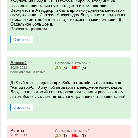
покупать машину в Башавтокоме. Хорошо, что у них не
оказалось сочетания нужного цвета и комплектации!
Вернулась в Автодвор, и была приятно удивлена качеством
обслуживания. Спасибо Александру Боруксону за подробное
описание автомобиля и за то, что развеял мои сомнения.))
Отдельное большое п...
Показать целиком
Ответить
Алексей
Согласны с отзывом?
ДА
НЕТ
26.09.2012
(5)
(5)
положительный отзыв
Добрый день, недавно приобрёл автомобиль в автосалоне
"Автодвор-С". Хочу поблагодарить менеджера Александра
Боруксона, который всё подробно объяснил и рассказал об
автомобиле. Желаем автосалону дальнейшего процветания!
Ответить
Регина
Согласны с отзывом?
ДА
НЕТ
25.01.2012
(5)
(5)