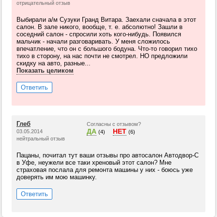
отрицательный отзыв
Выбирали а/м Сузуки Гранд Витара. Заехали сначала в этот
салон. В зале никого, вообще, т. е. абсолютно! Зашли в
соседний салон - спросили хоть кого-нибудь. Появился
мальчик - начали разговаривать. У меня сложилось
впечатление, что он с большого бодуна. Что-то говорил тихо
тихо в сторону, на нас почти не смотрел. НО предложили
скидку на авто, разные...
Показать целиком
Ответить
Глеб
Согласны с отзывом?
ДА
НЕТ
03.05.2014
(4)
(6)
нейтральный отзыв
Пацаны, почитал тут ваши отзывы про автосалон Автодвор-С
в Уфе, неужели все таки хреновый этот салон? Мне
страховая послала для ремонта машины у них - боюсь уже
доверять им мою машинку.
Ответить