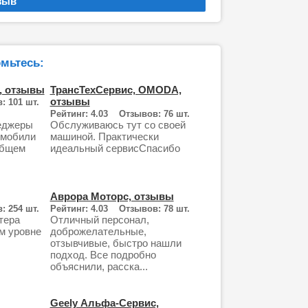
мьтесь:
, отзывы
ТрансТехСервис, OMODA,
отзывы
: 101 шт.
Рейтинг: 4.03 Отзывов: 76 шт.
еджеры
Обслуживаюсь тут со своей
омобили
машиной. Практически
общем
идеальный сервисСпасибо
Аврора Моторс, отзывы
: 254 шт.
Рейтинг: 4.03 Отзывов: 78 шт.
тера
Отличный персонал,
м уровне
доброжелательные,
отзывчивые, быстро нашли
подход. Все подробно
объяснили, расска...
Geely Альфа-Сервис,