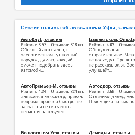
Свежие отзывы об автосалонах Уфы, ознако
АвтоКлуб, отзывы
Башавтоком, Omoda
Рейтинг: 3.57 Отзывов: 318 шт.
Рейтинг: 4.63 Отзывов
Обычный автосалон, с
Обслуживание
ассортиментом тут полный
отвратительное. Мен
порядок, думаю, каждый
не подходят. Про авт
сможет подобрать здесь
не рассказывают. Во
автомоби...
улучшайт...
АвтоПремьер-M, отзывы
Автодвор, отзывы
Рейтинг: 4.24 Отзывов: 224 шт.
Рейтинг: 3.68 Отзывов
Записался на осмотр, приехал
Отличный дилер, мас
вовремя, приняли быстро, но
Приемщики на высше
запчастей не оказалось,
несмотря на озвучен...
Башавтоком-Уфа, отзывы
Демидыч, отзывы