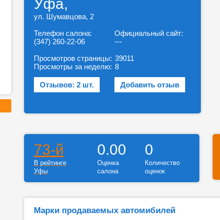
Уфа,
ул. Шумавцова, 2
Телефон салона:
Официальный сайт:
(347) 260-22-06
---
Просмотров страницы:
39011
Просмотры за неделю:
8
Отзывов: 2 шт.
Добавить отзыв
73-й
0.00
0
В рейтинге
Оценка
Количество
Уфы
салона
оценок
Марки продаваемых автомибилей