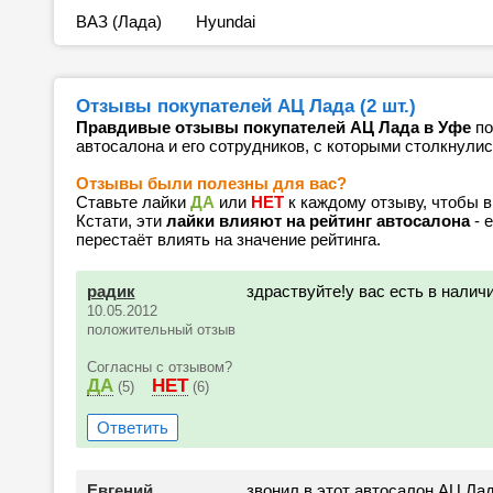
ВАЗ (Лада)
Hyundai
Отзывы покупателей АЦ Лада (2 шт.)
Правдивые отзывы покупателей АЦ Лада в Уфе
по
автосалона и его сотрудников, с которыми столкнулис
Отзывы были полезны для вас?
Ставьте лайки
ДА
или
НЕТ
к каждому отзыву, чтобы 
Кстати, эти
лайки влияют на рейтинг автосалона
- 
перестаёт влиять на значение рейтинга.
радик
здраствуйте!у вас есть в налич
10.05.2012
положительный отзыв
Согласны с отзывом?
ДА
НЕТ
(5)
(6)
Ответить
Евгений
звонил в этот автосалон АЦ Лад