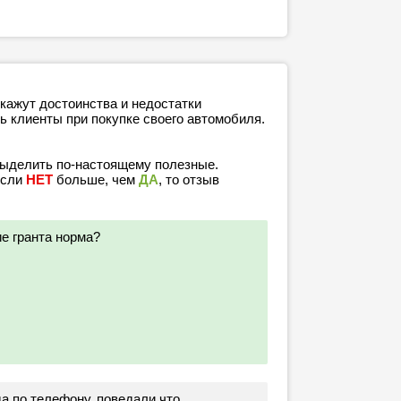
кажут достоинства и недостатки
ь клиенты при покупке своего автомобиля.
выделить по-настоящему полезные.
если
НЕТ
больше, чем
ДА
, то отзыв
ие гранта норма?
а по телефону, поведали что