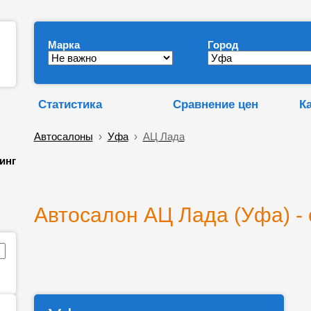
Марка
Город
Статистика
Сравнение цен
К
Автосалоны
›
Уфа
›
АЦ Лада
инг
Автосалон АЦ Лада (Уфа) -