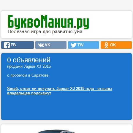
FB
VK
TW
OK
0 объявлений
продажи Jaguar XJ 2015
с пробегом в Саратове.
Узнай, стоит ли покупать Jaguar XJ 2015 года - отзывы
владельцев подскажут