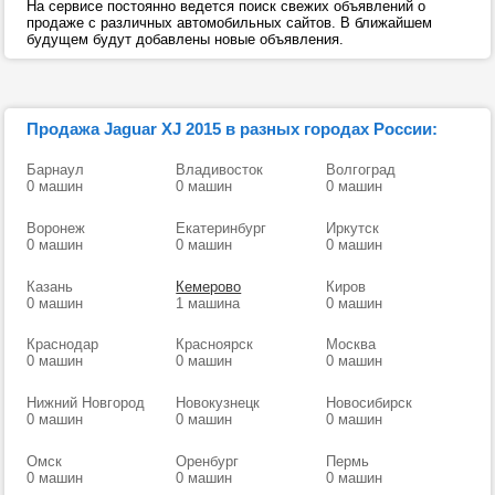
На сервисе постоянно ведется поиск свежих объявлений о
продаже с различных автомобильных сайтов. В ближайшем
будущем будут добавлены новые объявления.
Продажа Jaguar XJ 2015 в разных городах России:
Барнаул
Владивосток
Волгоград
0 машин
0 машин
0 машин
Воронеж
Екатеринбург
Иркутск
0 машин
0 машин
0 машин
Казань
Кемерово
Киров
0 машин
1 машина
0 машин
Краснодар
Красноярск
Москва
0 машин
0 машин
0 машин
Нижний Новгород
Новокузнецк
Новосибирск
0 машин
0 машин
0 машин
Омск
Оренбург
Пермь
0 машин
0 машин
0 машин