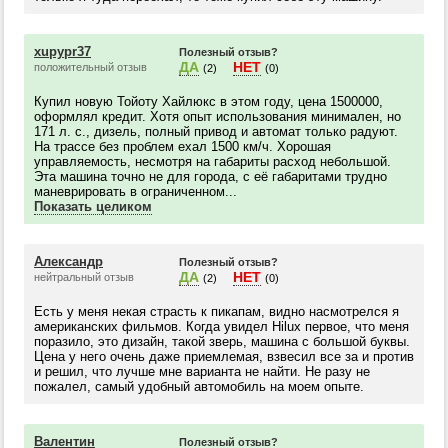
xupypr37
Полезный отзыв?
ДА
НЕТ
положительный отзыв
(2)
(0)
Купил новую Тойоту Хайлюкс в этом году, цена 1500000,
оформлял кредит. Хотя опыт использования минимален, но
171 л. с., дизель, полный привод и автомат только радуют.
На трассе без проблем ехал 1500 км/ч. Хорошая
управляемость, несмотря на габариты расход небольшой.
Эта машина точно не для города, с её габаритами трудно
маневрировать в ограниченном...
Показать целиком
Александр
Полезный отзыв?
ДА
НЕТ
нейтральный отзыв
(2)
(0)
Есть у меня некая страсть к пикапам, видно насмотрелся я
американских фильмов. Когда увидел Hilux первое, что меня
поразило, это дизайн, такой зверь, машина с большой буквы.
Цена у него очень даже приемлемая, взвесил все за и против
и решил, что лучше мне варианта не найти. Не разу не
пожалел, самый удобный автомобиль на моем опыте.
Валентин
Полезный отзыв?