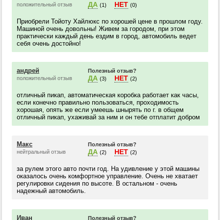
ДА
НЕТ
положительный отзыв
(1)
(0)
Приобрели Тойоту Хайлюкс по хорошей цене в прошлом году.
Машиной очень довольны! Живем за городом, при этом
практически каждый день ездим в город, автомобиль ведет
себя очень достойно!
андрей
Полезный отзыв?
ДА
НЕТ
положительный отзыв
(3)
(2)
отличный пикап, автоматическая коробка работает как часы,
если конечно правильно пользоваться, проходимость
хорошая, опять же если умеешь шнырять по г. в общем
отличный пикап, ухаживай за ним и он тебе отплатит добром
Макс
Полезный отзыв?
ДА
НЕТ
нейтральный отзыв
(2)
(2)
за рулем этого авто почти год. На удивление у этой машины
оказалось очень комфортное управление. Очень не хватает
регулировки сидения по высоте. В остальном - очень
надежный автомобиль.
Иван
Полезный отзыв?