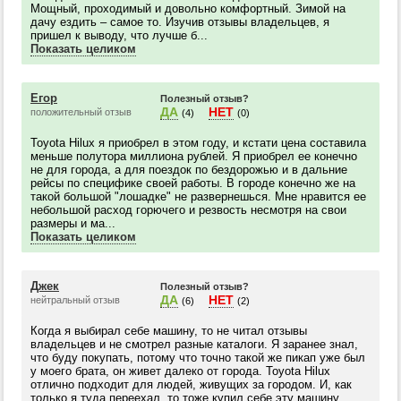
Мощный, проходимый и довольно комфортный. Зимой на
дачу ездить – самое то. Изучив отзывы владельцев, я
пришел к выводу, что лучше б...
Показать целиком
Егор
Полезный отзыв?
ДА
НЕТ
положительный отзыв
(4)
(0)
Toyota Hilux я приобрел в этом году, и кстати цена составила
меньше полутора миллиона рублей. Я приобрел ее конечно
не для города, а для поездок по бездорожью и в дальние
рейсы по специфике своей работы. В городе конечно же на
такой большой "лошадке" не развернешься. Мне нравится ее
небольшой расход горючего и резвость несмотря на свои
размеры и ма...
Показать целиком
Джек
Полезный отзыв?
ДА
НЕТ
нейтральный отзыв
(6)
(2)
Когда я выбирал себе машину, то не читал отзывы
владельцев и не смотрел разные каталоги. Я заранее знал,
что буду покупать, потому что точно такой же пикап уже был
у моего брата, он живет далеко от города. Toyota Hilux
отлично подходит для людей, живущих за городом. И, как
только я туда переехал, то тоже купил себе эту машину.