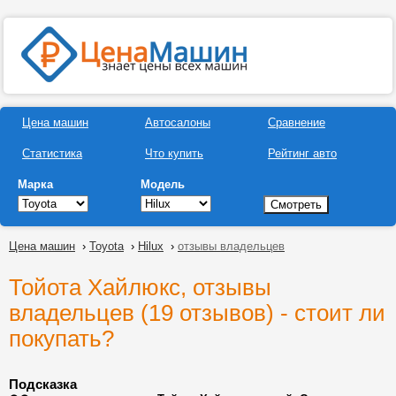
Цена машин
Автосалоны
Сравнение
Статистика
Что купить
Рейтинг авто
Марка
Модель
Цена машин
›
Toyota
›
Hilux
›
отзывы владельцев
Тойота Хайлюкс, отзывы
владельцев (19 отзывов) - стоит ли
покупать?
Подсказка