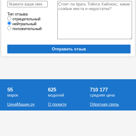
Тип отзыва
отрицательный
нейтральный
положительный
55
625
710 177
марок
моделей
средняя цена
ЦенаМашин.ру
О проекте
Обратная связь