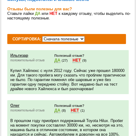
Отзывы были полезны для вас?
Ставьте лайки
ДА
или
НЕТ
к каждому отзыву, чтобы выделить по-
настоящему полезные.
СОРТИРОВКА:
Ильгизар
Полезный отзыв?
ДА
НЕТ
положительный отзыв
(27)
(9)
Купил Хайлюкс с нуля 2012 году. Сейчас уже прошел 180000
км. Для такого пробега могу сказать что проблем практически
не было. По гарантии поменял обе шаровые и уже без
гарантии одну переднею стойку. Вот недавно был на тест
драйве нового Хайлюкса и был разочарован!
Олег
Полезный отзыв?
ДА
НЕТ
положительный отзыв
(8)
(1)
В прошлом году приобрел подержанный Toyota Hilux. Пробег
на момент покупки составлял 30000 км, но, несмотря на это,
машина была в отличном состоянии, в котором она
находится и сейчас. Автомобилем я доволен на все 100%.