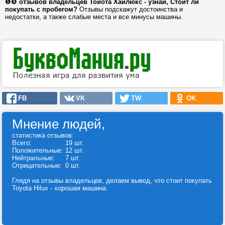
❶❾
отзывов владельцев Тойота Хайлюкс - узнай, Стоит ли
покупать с пробегом?
Отзывы подскажут достоинства и
недостатки, а также слабые места и все минусы машины.
FB
VK
TW
OK
Мнение людей,
статистика отзывов:
Всего:
19 шт.
Положительные:
12 шт.
Нейтральные:
7 шт.
Отрицательные:
0 шт.
Глядя на отзывы владельцев, делаем вывод, что стоит покупать
Toyota Hilux - хорошая машина.