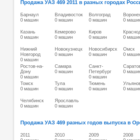
Продажа УАЗ 469 2011 в разных городах Росс
Барнаул
Владивосток
Волгоград
Вороне
0 машин
0 машин
0 машин
0 маши
Казань
Кемерово
Киров
Красно
0 машин
0 машин
0 машин
0 маши
Нижний
Новокузнецк
Новосибирск
Омск
Новгород
0 машин
0 машин
0 маши
0 машин
Ростов-на-
Самара
Санкт-
Сарато
Дону
0 машин
Петербург
0 маши
0 машин
0 машин
Томск
Тула
Тюмень
Ульяно
0 машин
0 машин
0 машин
0 маши
Челябинск
Ярославль
0 машин
0 машин
Продажа УАЗ 469 разных годов выпуска в Ор
2011
2010
2009
2008