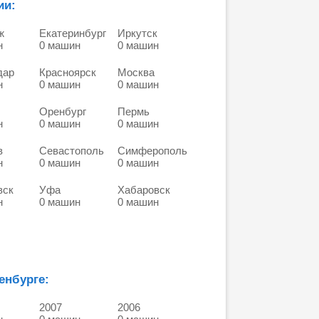
ии:
ж
Екатеринбург
Иркутск
н
0 машин
0 машин
дар
Красноярск
Москва
н
0 машин
0 машин
Оренбург
Пермь
н
0 машин
0 машин
в
Севастополь
Симферополь
н
0 машин
0 машин
вск
Уфа
Хабаровск
н
0 машин
0 машин
енбурге:
2007
2006