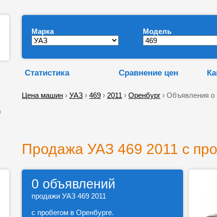
Марка
Модель
Статистика
Сравнение цен
Ка
Цена машин
›
УАЗ
›
469
›
2011
›
Оренбург
› Объявления о
9
Продажа УАЗ 469 2011 с пр
0 объявлений
продажи УАЗ 469 2011
с пробегом в Оренбурге.