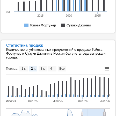
0M
2015
2020
2025
Тойота Фортунер
Сузуки Джимни
Статистика продаж
Количество опубликованных предложений о продаже Тойота
Фортунер и Сузуки Джимни в России без учета года выпуска и
города.
Период:
1 г.
2 г.
3 г.
4 г.
Все
0
Июл '24
Янв '25
Июл '25
Янв '26
Июл '26