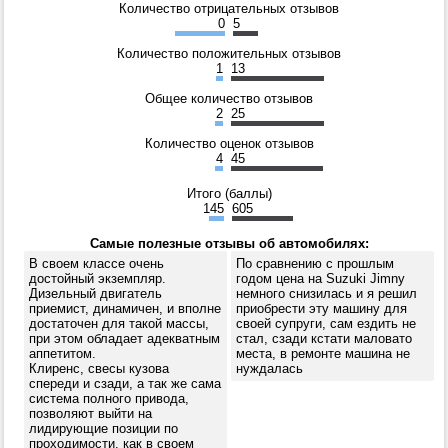
Количество отрицательных отзывов
0
5
Количество положительных отзывов
1
13
Общее количество отзывов
2
25
Количество оценок отзывов
4
45
Итого (баллы)
145
605
Самые полезные отзывы об автомобилях:
В своем классе очень
По сравнению с прошлым
достойный экземпляр.
годом цена на Suzuki Jimny
Дизельный двигатель
немного снизилась и я решил
приемист, динамичен, и вполне
приобрести эту машину для
достаточен для такой массы,
своей супруги, сам ездить не
при этом обладает адекватным
стал, сзади кстати маловато
аппетитом.
места, в ремонте машина не
Клиренс, свесы кузова
нуждалась
спереди и сзади, а так же сама
система полного привода,
позволяют выйти на
лидирующие позиции по
проходимости, как в своем