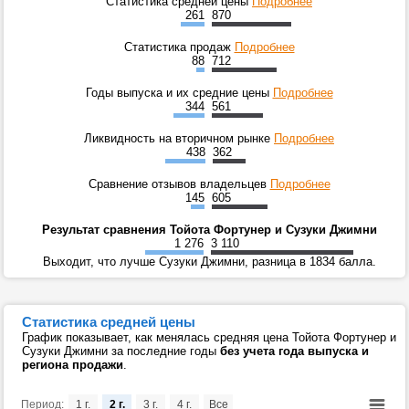
Статистика средней цены
Подробнее
261
870
Статистика продаж
Подробнее
88
712
Годы выпуска и их средние цены
Подробнее
344
561
Ликвидность на вторичном рынке
Подробнее
438
362
Сравнение отзывов владельцев
Подробнее
145
605
Результат сравнения Тойота Фортунер и Сузуки Джимни
1 276
3 110
Выходит, что лучше Сузуки Джимни, разница в 1834 балла.
Статистика средней цены
График показывает, как менялась средняя цена Тойота Фортунер и
Сузуки Джимни за последние годы
без учета года выпуска и
региона продажи
.
Период:
1 г.
2 г.
3 г.
4 г.
Все