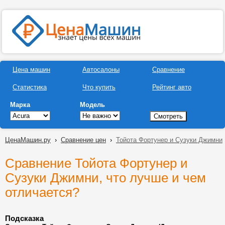
Цена машин
Автосалоны
Сравнение
Статистика
Что купить
Рейтинг авто
Марка
Модель
ЦенаМашин.ру
›
Сравнение цен
›
Тойота Фортунер и Сузуки Джимни
Сравнение Тойота Фортунер и
Сузуки Джимни, что лучше и чем
отличается?
Подсказка