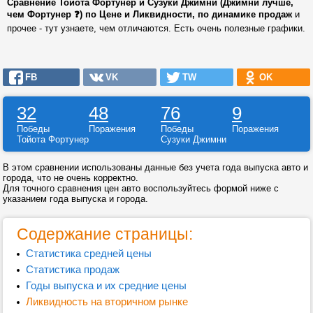
Сравнение Тойота Фортунер и Сузуки Джимни (Джимни лучше,
чем Фортунер ❓) по Цене и Ликвидности, по динамике продаж
и
прочее - тут узнаете, чем отличаются. Есть очень полезные графики.
FB
VK
TW
OK
32
48
76
9
Победы
Поражения
Победы
Поражения
Тойота Фортунер
Сузуки Джимни
В этом сравнении использованы данные без учета года выпуска авто и
города, что не очень корректно.
Для точного сравнения цен авто воспользуйтесь формой ниже с
указанием года выпуска и города.
Содержание страницы:
Статистика средней цены
Статистика продаж
Годы выпуска и их средние цены
Ликвидность на вторичном рынке