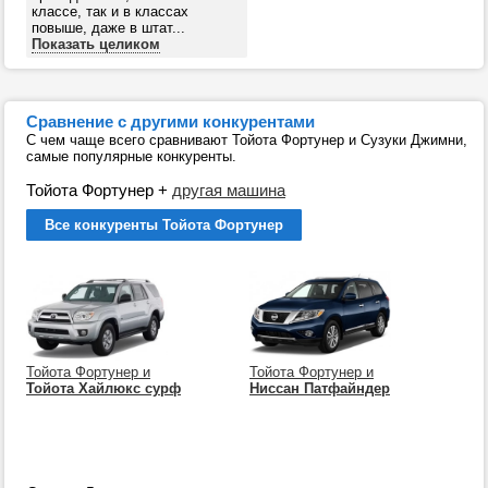
классе, так и в классах
повыше, даже в штат...
Показать целиком
Сравнение с другими конкурентами
С чем чаще всего сравнивают Тойота Фортунер и Сузуки Джимни,
самые популярные конкуренты.
Тойота Фортунер
+
другая машина
Все конкуренты Тойота Фортунер
Тойота Фортунер и
Тойота Фортунер и
Тойота Хайлюкс сурф
Ниссан Патфайндер