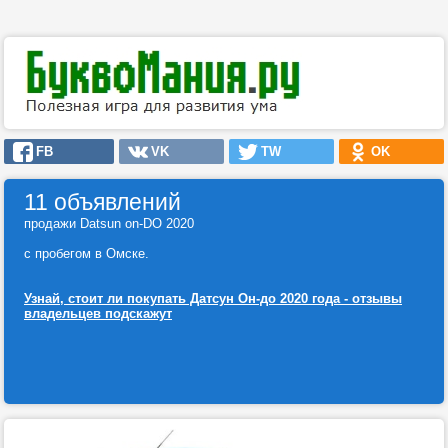
FB
VK
TW
OK
11 объявлений
продажи Datsun on-DO 2020
с пробегом в Омске.
Узнай, стоит ли покупать Датсун Он-до 2020 года - отзывы
владельцев подскажут