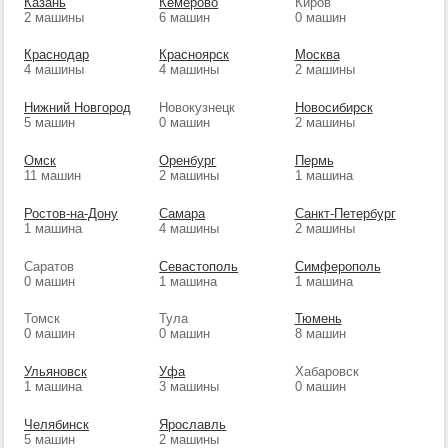
Казань
Кемерово
Киров
2 машины
6 машин
0 машин
Краснодар
Красноярск
Москва
4 машины
4 машины
2 машины
Нижний Новгород
Новокузнецк
Новосибирск
5 машин
0 машин
2 машины
Омск
Оренбург
Пермь
11 машин
2 машины
1 машина
Ростов-на-Дону
Самара
Санкт-Петербург
1 машина
4 машины
2 машины
Саратов
Севастополь
Симферополь
0 машин
1 машина
1 машина
Томск
Тула
Тюмень
0 машин
0 машин
8 машин
Ульяновск
Уфа
Хабаровск
1 машина
3 машины
0 машин
Челябинск
Ярославль
5 машин
2 машины