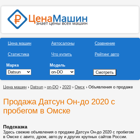
Цена машин
Автосалоны
Сравнение
Статистика
Что купить
Рейтинг авто
Марка
Модель
Цена машин
›
Datsun
›
on-DO
›
2020
›
Омск
› Объявления о продаже
Продажа Датсун Он-до 2020 с
пробегом в Омске
Подсказка
Здесь свежие объявления о продаже Датсун Он-до 2020 с пробегом
в Омске с авито, дром, авто.ру и других крупных сайтов России.