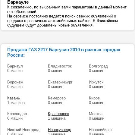
Барнауле
К сожалению, по выбранным вами параметрам в данный момент
нет объявлений.
На сервисе постоянно ведется поиск свежих объявлений о
продаже с различных автомобильных сайтов. В ближайшем
будущем будут добавлены новые объявления.
Продажа ГАЗ 2217 Баргузин 2010 в разных городах
России:
Барнаул
Владивосток
Волгоград
0 машин
0 машин
0 машин
Воронеж
Екатеринбург
Иркутск
0 машин
0 машин
0 машин
Казань
Кемерово
Киров
1 машина
0 машин
0 машин
Краснодар
Красноярск
Москва
0 машин
1 машина
0 машин
Нижний Новгород
Новокузнецк
Новосибирск
0 машин
1 машина
0 машин