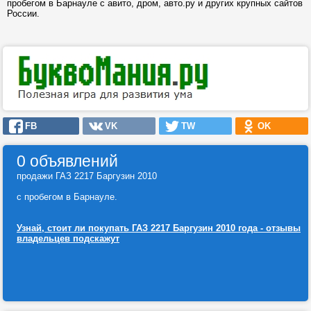
пробегом в Барнауле с авито, дром, авто.ру и других крупных сайтов
России.
FB
VK
TW
OK
0 объявлений
продажи ГАЗ 2217 Баргузин 2010
с пробегом в Барнауле.
Узнай, стоит ли покупать ГАЗ 2217 Баргузин 2010 года - отзывы
владельцев подскажут