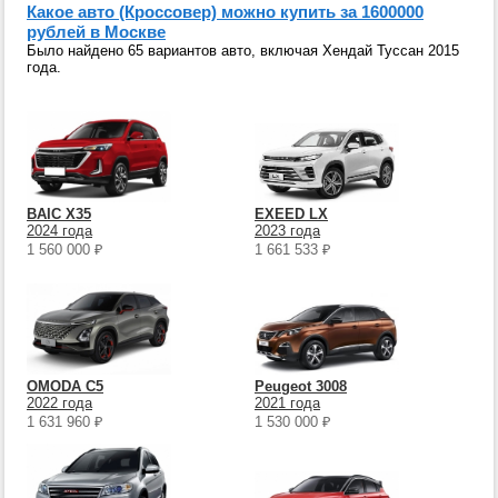
Какое авто (Кроссовер) можно купить за 1600000
рублей в Москве
Было найдено 65 вариантов авто, включая Хендай Туссан 2015
года.
BAIC X35
EXEED LX
2024 года
2023 года
1 560 000
₽
1 661 533
₽
OMODA C5
Peugeot 3008
2022 года
2021 года
1 631 960
₽
1 530 000
₽