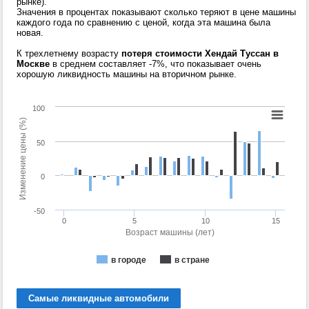
рынке).
Значения в процентах показывают сколько теряют в цене машины
каждого года по сравнению с ценой, когда эта машина была
новая.
К трехлетнему возрасту
потеря стоимости Хендай Туссан в
Москве
в среднем составляет -7%, что показывает очень
хорошую ликвидность машины на вторичном рынке.
100
Изменение цены (%)
50
0
-50
0
5
10
15
Возраст машины (лет)
в городе
в стране
Самые ликвидные автомобили