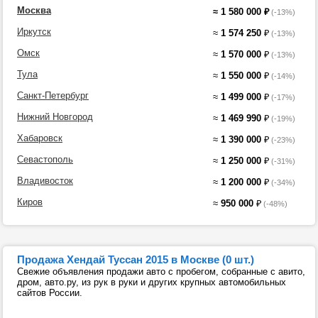
Москва
≈
1 580 000
₽
(-13%)
Иркутск
≈
1 574 250
₽
(-13%)
Омск
≈
1 570 000
₽
(-13%)
Тула
≈
1 550 000
₽
(-14%)
Санкт-Петербург
≈
1 499 000
₽
(-17%)
Нижний Новгород
≈
1 469 990
₽
(-19%)
Хабаровск
≈
1 390 000
₽
(-23%)
Севастополь
≈
1 250 000
₽
(-31%)
Владивосток
≈
1 200 000
₽
(-34%)
Киров
≈
950 000
₽
(-48%)
Продажа Хендай Туссан 2015 в Москве (0 шт.)
Свежие объявления продажи авто с пробегом, собранные с авито,
дром, авто.ру, из рук в руки и других крупных автомобильных
сайтов России.