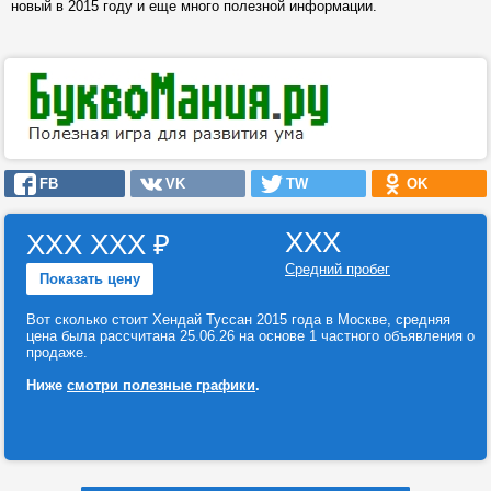
новый в 2015 году и еще много полезной информации.
FB
VK
TW
OK
ХХХ
ХХХ ХХХ
₽
Средний пробег
Показать цену
Вот сколько стоит Хендай Туссан 2015 года в Москве, средняя
цена была рассчитана 25.06.26 на основе 1 частного объявления о
продаже.
Ниже
смотри полезные графики
.