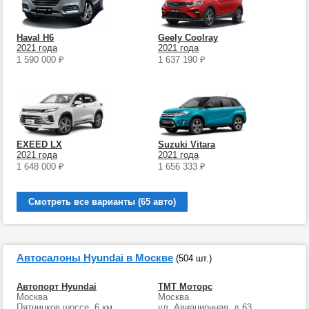
Haval H6
Geely Coolray
2021 года
2021 года
1 590 000
₽
1 637 190
₽
EXEED LX
Suzuki Vitara
2021 года
2021 года
1 648 000
₽
1 656 333
₽
Смотреть все варианты (65 авто)
Автосалоны Hyundai в Москве
(504 шт.)
Автопорт Hyundai
ТМТ Моторс
Москва
Москва
Пятницкое шоссе, 6 км
ул. Авиационная, д.63