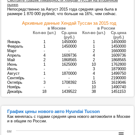
Смотрите график ликвидности Хендай Туссан на вторичном
рынке
.
Непосредственно за Август 2015 года средняя цена была в
размере 1 870 000 рублей, что больше на 16%, чем сейчас.
Архивные данные Хендай Туссан за 2015 год
в Москве
в России
Кол-во (шт.)
Ср.цена
Кол-во (шт.)
Ср.цена
(руб.)
(руб.)
Январь
1
1450000
1
1450000
Февраль
1
1450000
1
1450000
Март
-
-
2
1660000
Апрель
4
1609736
4
1609736
Май
2
1868565
2
1868565
Июнь
1
1625000
10
1762800
Июль
-
-
3
1879000
Август
1
1870000
4
1499750
Сентябрь
-
-
1
2190000
Октябрь
3
1708392
15
1619046
Ноябрь
-
-
10
1490740
Декабрь
18
1439522
38
1451153
График цены нового авто Hyundai Tucson
Как менялась с годами средняя цена нового автомобиля в Москве
и в общем по России.
6M