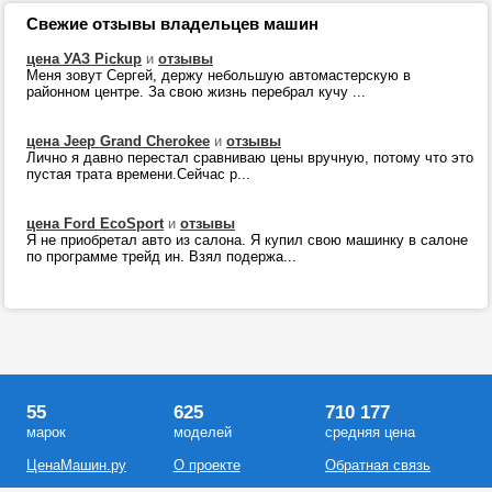
Свежие отзывы владельцев машин
цена УАЗ Pickup
и
отзывы
Меня зовут Сергей, держу небольшую автомастерскую в
районном центре. За свою жизнь перебрал кучу ...
цена Jeep Grand Cherokee
и
отзывы
Лично я давно перестал сравниваю цены вручную, потому что это
пустая трата времени.Сейчас р...
цена Ford EcoSport
и
отзывы
Я не приобретал авто из салона. Я купил свою машинку в салоне
по программе трейд ин. Взял подержа...
55
625
710 177
марок
моделей
средняя цена
ЦенаМашин.ру
О проекте
Обратная связь