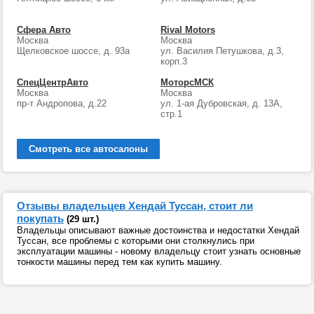
Сфера Авто
Rival Motors
Москва
Москва
Щелковское шоссе, д. 93а
ул. Василия Петушкова, д.3,
корп.3
СпецЦентрАвто
МоторсМСК
Москва
Москва
пр-т Андропова, д.22
ул. 1-ая Дубровская, д. 13А,
стр.1
Смотреть все автосалоны
Отзывы владельцев Хендай Туссан, стоит ли
покупать
(29 шт.)
Владельцы описывают важные достоинства и недостатки Хендай
Туссан, все проблемы с которыми они столкнулись при
эксплуатации машины - новому владельцу стоит узнать основные
тонкости машины перед тем как купить машину.