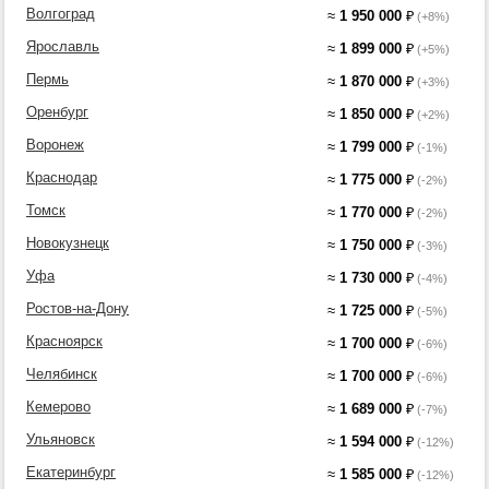
Волгоград
≈
1 950 000
₽
(+8%)
Ярославль
≈
1 899 000
₽
(+5%)
Пермь
≈
1 870 000
₽
(+3%)
Оренбург
≈
1 850 000
₽
(+2%)
Воронеж
≈
1 799 000
₽
(-1%)
Краснодар
≈
1 775 000
₽
(-2%)
Томск
≈
1 770 000
₽
(-2%)
Новокузнецк
≈
1 750 000
₽
(-3%)
Уфа
≈
1 730 000
₽
(-4%)
Ростов-на-Дону
≈
1 725 000
₽
(-5%)
Красноярск
≈
1 700 000
₽
(-6%)
Челябинск
≈
1 700 000
₽
(-6%)
Кемерово
≈
1 689 000
₽
(-7%)
Ульяновск
≈
1 594 000
₽
(-12%)
Екатеринбург
≈
1 585 000
₽
(-12%)