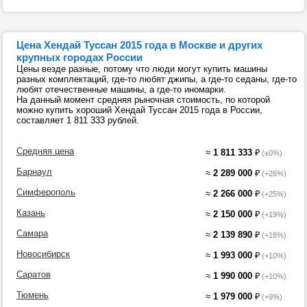
Цена Хендай Туссан 2015 года в Москве и других
крупных городах России
Цены везде разные, потому что люди могут купить машины
разных комплектаций, где-то любят джипы, а где-то седаны, где-то
любят отечественные машины, а где-то иномарки.
На данный момент средняя рыночная стоимость, по которой
можно купить хороший Хендай Туссан 2015 года в России,
составляет 1 811 333 рублей.
Средняя цена
≈
1 811 333
₽
(±0%)
Барнаул
≈
2 289 000
₽
(+26%)
Симферополь
≈
2 266 000
₽
(+25%)
Казань
≈
2 150 000
₽
(+19%)
Самара
≈
2 139 890
₽
(+18%)
Новосибирск
≈
1 993 000
₽
(+10%)
Саратов
≈
1 990 000
₽
(+10%)
Тюмень
≈
1 979 000
₽
(+9%)