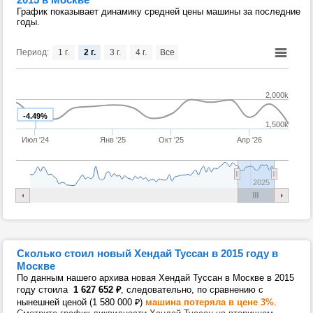
График показывает динамику средней цены машины за последние
годы.
Период:
1 г.
2 г.
3 г.
4 г.
Все
2,000k
-4.49%
1,500k
Июл '24
Янв '25
Окт '25
Апр '26
2025
Сколько стоил новый Хендай Туссан в 2015 году в
Москве
По данным нашего архива новая Хендай Туссан в Москве в 2015
году стоила
1 627 652
₽
, следовательно, по сравнению с
нынешней ценой (1 580 000
₽
)
машина потеряла в цене 3%
.