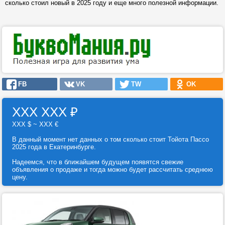
сколько стоил новый в 2025 году и еще много полезной информации.
FB
VK
TW
OK
ХХХ ХХХ
₽
ХХХ $ ~ ХХХ €
В данный момент нет данных о том сколько стоит Тойота Пассо
2025 года в Екатеринбурге.
Надеемся, что в ближайшем будущем появятся свежие
объявления о продаже и тогда можно будет рассчитать среднюю
цену.