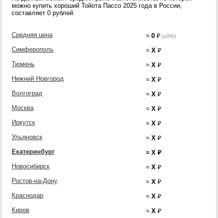
можно купить хороший Тойота Пассо 2025 года в России,
составляет 0 рублей.
Средняя цена
≈
0
₽
(±0%)
Симферополь
≈
X
₽
Тюмень
≈
X
₽
Нижний Новгород
≈
X
₽
Волгоград
≈
X
₽
Москва
≈
X
₽
Иркутск
≈
X
₽
Ульяновск
≈
X
₽
Екатеринбург
≈
X
₽
Новосибирск
≈
X
₽
Ростов-на-Дону
≈
X
₽
Краснодар
≈
X
₽
Киров
≈
X
₽