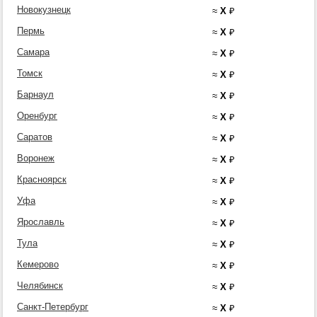
Новокузнецк
≈
X
₽
Пермь
≈
X
₽
Самара
≈
X
₽
Томск
≈
X
₽
Барнаул
≈
X
₽
Оренбург
≈
X
₽
Саратов
≈
X
₽
Воронеж
≈
X
₽
Красноярск
≈
X
₽
Уфа
≈
X
₽
Ярославль
≈
X
₽
Тула
≈
X
₽
Кемерово
≈
X
₽
Челябинск
≈
X
₽
Санкт-Петербург
≈
X
₽