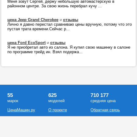
Меня зовут Сергей, держу небольшую автомастерскую в
районном центре. За свою жизнь перебрал кучу ...
цена Jeep Grand Cherokee
и
отзывы
Лично я давно перестал сравниваю цены вручную, потому что это
пустая трата времени.Сейчас р...
цена Ford EcoSport
и
отзывы
Я не приобретал авто из салона. Я купил свою машинку в салоне
по программе трейд ин. Взял подержа...
55
625
710 177
марок
моделей
средняя цена
ЦенаМашин.ру
О проекте
Обратная связь