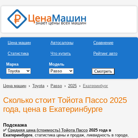
Цена машин
Автосалоны
Сравнение
Статистика
Что купить
Рейтинг авто
Марка
Модель
Цена машин
›
Toyota
›
Passo
›
2025
›
Екатеринбург
Сколько стоит Тойота Пассо 2025
года, цена в Екатеринбурге
Подсказка
✅
Средняя цена (стоимость) Тойота Пассо
2025 года в
Екатеринбурге
, статистика цены и продаж, ликвидность в городе,