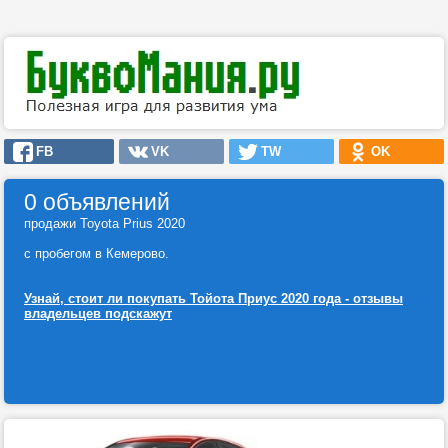
FB
VK
TW
OK
0 объявлений
продажи Toyota Prius 2020
с пробегом в Кемерово.
Узнай, стоит ли покупать Тойота Приус 2020 года - отзывы
владельцев подскажут