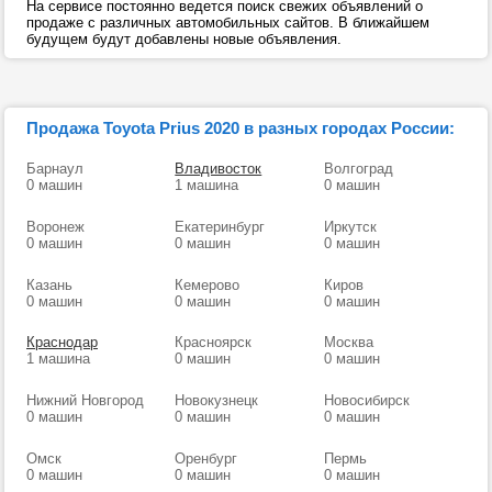
На сервисе постоянно ведется поиск свежих объявлений о
продаже с различных автомобильных сайтов. В ближайшем
будущем будут добавлены новые объявления.
Продажа Toyota Prius 2020 в разных городах России:
Барнаул
Владивосток
Волгоград
0 машин
1 машина
0 машин
Воронеж
Екатеринбург
Иркутск
0 машин
0 машин
0 машин
Казань
Кемерово
Киров
0 машин
0 машин
0 машин
Краснодар
Красноярск
Москва
1 машина
0 машин
0 машин
Нижний Новгород
Новокузнецк
Новосибирск
0 машин
0 машин
0 машин
Омск
Оренбург
Пермь
0 машин
0 машин
0 машин