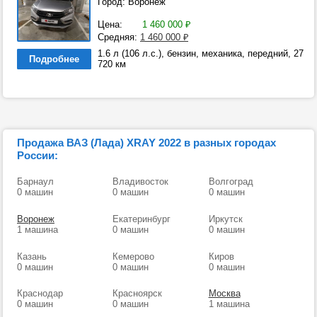
Город: Воронеж
Цена:
1 460 000
₽
Средняя:
1 460 000
₽
1.6 л (106 л.с.), бензин, механика, передний, 27
Подробнее
720 км
Продажа ВАЗ (Лада) XRAY 2022 в разных городах
России:
Барнаул
Владивосток
Волгоград
0 машин
0 машин
0 машин
Воронеж
Екатеринбург
Иркутск
1 машина
0 машин
0 машин
Казань
Кемерово
Киров
0 машин
0 машин
0 машин
Краснодар
Красноярск
Москва
0 машин
0 машин
1 машина