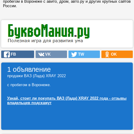
пробегом в Воронеже с авито, дром, авто.ру и других крупных сайтов
России.
FB
VK
TW
OK
1 объявление
продажи ВАЗ (Лада) XRAY 2022
с пробегом в Воронеже.
Узнай, стоит ли покупать ВАЗ (Лада) XRAY 2022 года - отзывы
владельцев подскажут