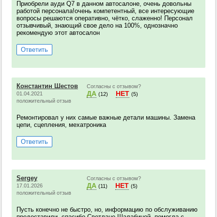
Приобрели ауди Q7 в данном автосалоне, очень довольны
работой персонала!очень компетентный, все интересующие
вопросы решаются оперативно, чётко, слаженно! Персонал
отзывчивый, знающий свое дело на 100%, однозначно
рекомендую этот автосалон
Ответить
Константин Шестов
Согласны с отзывом?
ДА
НЕТ
01.04.2021
(12)
(5)
положительный отзыв
Ремонтировал у них самые важные детали машины. Замена
цепи, сцепления, мехатроника
Ответить
Sergey
Согласны с отзывом?
ДА
НЕТ
17.01.2026
(11)
(5)
положительный отзыв
Пусть конечно не быстро, но, информацию по обслуживанию
предоставили, спасибо-Светлане Шалабиной, помогла с