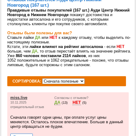
Новгород (167 шт.)
Правдивые отзывы покупателей (167 шт.) Ауди Центр Нижний
Новгород в Нижнем Новгороде
покажут достоинства и
недостатки автосалона и его сотрудников, с которыми
столкнулись клиенты при покупке своего автомобиля.
Отзывы были полезны для вас?
Ставьте лайки
ДА
или
НЕТ
к каждому отзыву, чтобы выделить по-
настоящему полезные.
Кстати, эти
лайки влияют на рейтинг автосалона
- если
НЕТ
больше, чем
ДА
, то отзыв перестаёт влиять на значение рейтинга.
Уже
860 человек поставили 2114 лайков
, из них
1052 положительные и 1062 отрицательные - похоже, что отзывы
липовые, будьте осторожны с этим салоном.
СОРТИРОВКА:
miss.live
Согласны с отзывом?
ДА
НЕТ
10.11.2025
(13)
(5)
отрицательный отзыв
Сначала говорят одни цены, при оплате услуг цены
меняются. Осталось плохое впечатление. Больше в данный
центр обращаться не будем.