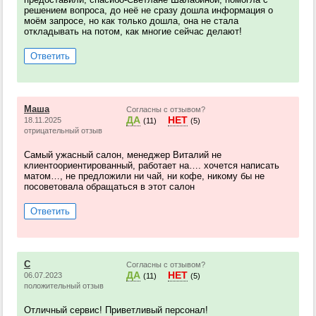
решением вопроса, до неё не сразу дошла информация о
моём запросе, но как только дошла, она не стала
откладывать на потом, как многие сейчас делают!
Ответить
Маша
Согласны с отзывом?
ДА
НЕТ
18.11.2025
(11)
(5)
отрицательный отзыв
Самый ужасный салон, менеджер Виталий не
клиентоориентированный, работает на…. хочется написать
матом…, не предложили ни чай, ни кофе, никому бы не
посоветовала обращаться в этот салон
Ответить
С
Согласны с отзывом?
ДА
НЕТ
06.07.2023
(11)
(5)
положительный отзыв
Отличный сервис! Приветливый персонал!