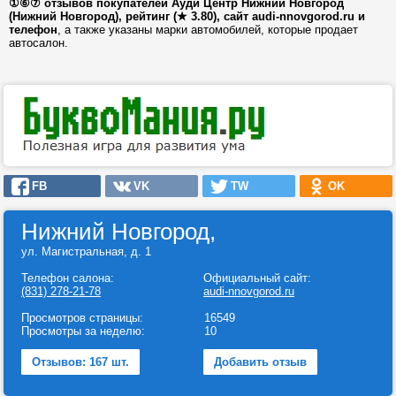
①⑥⑦ отзывов покупателей Ауди Центр Нижний Новгород
(Нижний Новгород), рейтинг (★ 3.80), сайт audi-nnovgorod.ru и
телефон
, а также указаны марки автомобилей, которые продает
автосалон.
FB
VK
TW
OK
Нижний Новгород,
ул. Магистральная, д. 1
Телефон салона:
Официальный сайт:
(831) 278-21-78
audi-nnovgorod.ru
Просмотров страницы:
16549
Просмотры за неделю:
10
Отзывов: 167 шт.
Добавить отзыв