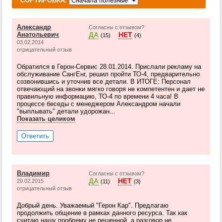
СОРТИРОВКА:
Александр
Согласны с отзывом?
Анатольевич
ДА
НЕТ
(15)
(4)
03.02.2014
отрицательный отзыв
Обратился в Герон-Сервис 28.01.2014. Прислали рекламу на
обслуживание СангЕнг, решил пройти ТО-4, предварительно
созвонившись и уточнив все детали. В ИТОГЕ: Персонал
отвечающий на звонки мягко говоря не компетентен и дает не
правильную информацию, ТО-4 по времени 4 часа! В
процессе беседы с менеджером Александром начали
"выплывать" детали удорожан...
Показать целиком
Ответить
Владимир
Согласны с отзывом?
ДА
НЕТ
20.02.2015
(11)
(3)
отрицательный отзыв
Добрый день. Уважаемый "Герон Кар". Предлагаю
продолжить общение в рамках данного ресурса. Так как
считаю нашу проблему не решенной, а разговор не