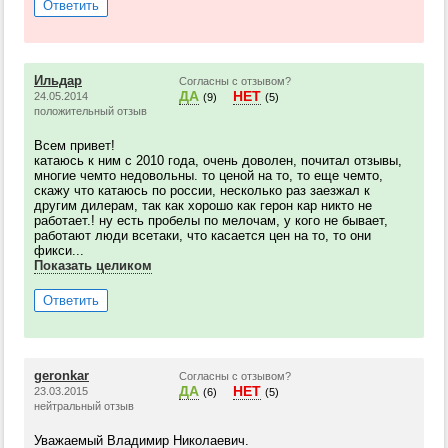
Ответить
Ильдар
Согласны с отзывом?
ДА
НЕТ
24.05.2014
(9)
(5)
положительный отзыв
Всем привет!
катаюсь к ним с 2010 года, очень доволен, почитал отзывы,
многие чемто недовольны. то ценой на то, то еще чемто,
скажу что катаюсь по россии, несколько раз заезжал к
другим дилерам, так как хорошо как герон кар никто не
работает.! ну есть пробелы по мелочам, у кого не бывает,
работают люди всетаки, что касается цен на то, то они
фикси...
Показать целиком
Ответить
geronkar
Согласны с отзывом?
ДА
НЕТ
23.03.2015
(6)
(5)
нейтральный отзыв
Уважаемый Владимир Николаевич.