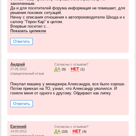
законченным.
Да и для посетителей форума информация не помешает, для
решения похожих ситуаций.
Начну с описания отношения к автопроизводителю Шкода и к
салону "Герон Кар" в целом.
Впервые посетил с...
Показать целиком
Ответить
Андрей
Согласны с отзывом?
ДА
НЕТ
27.05.2012
(9)
(1)
отрицательный отзыв
Покупал машину у менеджера Александра, все было хорошо.
Потом приехал на ТО, узнал, что Александр уволился. И
гоняли меня от одного к другому. Обдирают как липку.
Ответить
Евгений
Согласны с отзывом?
ДА
НЕТ
14.03.2012
(10)
(4)
отрицательный отзыв