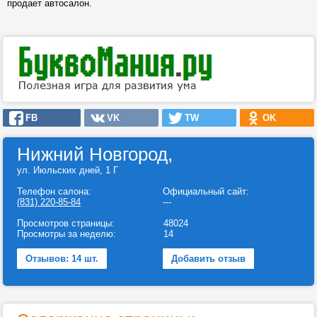
продает автосалон.
FB
VK
TW
OK
Нижний Новгород,
ул. Июльских дней, 1 Г
Телефон салона:
Официальный сайт:
(831) 220-85-84
---
Просмотров страницы:
48024
Просмотры за неделю:
14
Отзывов: 14 шт.
Добавить отзыв