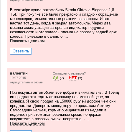
В сентябре купил автомобиль Skoda Oktavia Elegance 1,8
TSI. При покупке все было прекрасно и сладко - обращение
менеджеров, моментальные реакции на запросы. И вот
настал тот день, когда я забрал автомобиль. Через два
месяца эксплуатации загорелся индикатор подушки
безопасности и отслоилась пленка на пороге у задней арки
колеса. Приезжаю в салон, оп...
Показать целиком
Ответить
валентин
Согласны с отзывом?
ДА
НЕТ
10.07.2015
(7)
(3)
отрицательный отзыв
При покупки автомобиля все добры и внимательны. В Трейд
ин предлагают сдать автомашину по смешной цене, за
копейки. Я свою продал на 150000 рублей дороже чем они
предлагали. Доверять менеджеру по продажам Артему
Самосадову нельзя, кормит обещаниями из недели в
неделю, при этом зная реальные сроки, но держит
покупателя в розовых очках. неприятно. к...
Показать целиком