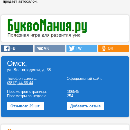
продает автосалон.
FB
VK
TW
OK
Омск,
ул. Волгоградская, д. 38
Телефон салона:
Официальный сайт:
(3812) 44-66-44
---
Просмотров страницы:
106545
Просмотры за неделю:
254
Отзывов: 29 шт.
Добавить отзыв