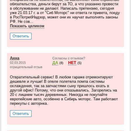
обязательства, деньги берут за ТО, а что указанно провести
в обслуживании не делают. Написаль претензию, сегодня
уже 21.03.17 г. а от "Сиб Моторс" ни ответа ги привета, поеду
в РосПотребНадзор, может они их научат выполнять законы
РФ. Не сов...
Показать целиком
Ответить
Анна
Согласны с отзывом?
ДА
НЕТ
02.03.2015
(8)
(5)
отрицательный отзыв
Отвратительный сервис! В любом гараже отремонтируют
дешевле и лучше! В опеле полетела помпа системы
охлаждения, так за запчастями сыну пришлось ехать в
другой офис! Потому, что они отказывались. Загорелись на
20 с лишнем тысяч деревянных. Никогда не покупайте
европейские авто, особенно в Сибирь моторс. Там работают
перекупы с авторнка.
Ответить