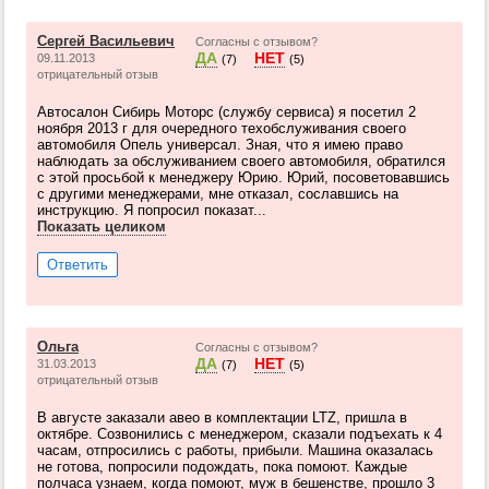
Сергей Васильевич
Согласны с отзывом?
ДА
НЕТ
09.11.2013
(7)
(5)
отрицательный отзыв
Автосалон Сибирь Моторс (службу сервиса) я посетил 2
ноября 2013 г для очередного техобслуживания своего
автомобиля Опель универсал. Зная, что я имею право
наблюдать за обслуживанием своего автомобиля, обратился
с этой просьбой к менеджеру Юрию. Юрий, посоветовавшись
с другими менеджерами, мне отказал, сославшись на
инструкцию. Я попросил показат...
Показать целиком
Ответить
Ольга
Согласны с отзывом?
ДА
НЕТ
31.03.2013
(7)
(5)
отрицательный отзыв
В августе заказали авео в комплектации LTZ, пришла в
октябре. Созвонились с менеджером, сказали подъехать к 4
часам, отпросились с работы, прибыли. Машина оказалась
не готова, попросили подождать, пока помоют. Каждые
полчаса узнаем, когда помоют, муж в бешенстве, прошло 3