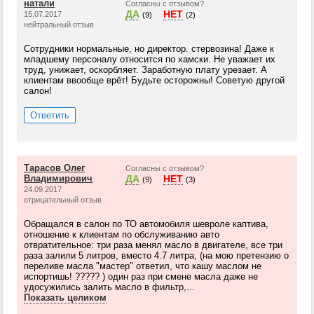
натали
Согласны с отзывом?
ДА
НЕТ
15.07.2017
(9)
(2)
нейтральный отзыв
Сотрудники нормальные, но директор. стервозина! Даже к
младшему персоналу относится по хамски. Не уважает их
труд, унижает, оскорбляет. Заработную плату урезает. А
клиентам ввообще врёт! Будьте осторожны! Советую другой
салон!
Ответить
Тарасов Олег
Согласны с отзывом?
Владимирович
ДА
НЕТ
(9)
(3)
24.09.2017
отрицательный отзыв
Обращался в салон по ТО автомобиля шевроле каптива,
отношение к клиентам по обслуживанию авто
отвратительное: три раза менял масло в двигателе, все три
раза залили 5 литров, вместо 4.7 литра, (на мою претензию о
переливе масла "мастер" ответил, что кашу маслом не
испортишь! ????? ) один раз при смене масла даже не
удосужились залить масло в фильтр,...
Показать целиком