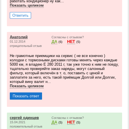
работать кондиционер ну как...
Показать целиком
Ответить
Анатолий
Согласны с отзывом?
ДА
НЕТ
01.12.2014
(6)
(5)
отрицательный отзыв
Не грамотные приемщики на сервис ( не все конечно )
колодки с тормозными дисками готовы менять через каждые
5000 км, я владею Е 280 2011 г, так уже точно к ним не поеду,
тщательно проверяйте заказ наряды, могут салонный
фильтр, который включён в т. о, поставить с ценой и
заплатите за него, есть такой приёмщик Долгой или Долгих,
который вину валит н...
Показать целиком
Показать ответ
сергей одинцев
Согласны с отзывом?
ДА
НЕТ
15.04.2021
(5)
(5)
положительный отзыв