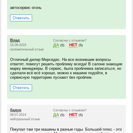
автосервис огонь
Ответить
Влад
Согласны с отзывом?
ДА
НЕТ
15.08.2019
(5)
(5)
положительный отзыв
Отличный дилер Мерседес. На все возникшие вопросы
ответят, помогут решить проблему всегда! В салоне знающие
марку менеджеры. В сервис, была проблемка записаться, но
сделали всё всё хорошо, можно к машине подойти, в
сервисную территорию пускают без проблем.
Ответить
бадун
Согласны с отзывом?
ДА
НЕТ
08.07.2014
(5)
(5)
нейтральный отзыв
Покупал там три машины в разные годы. Большой плюс - это