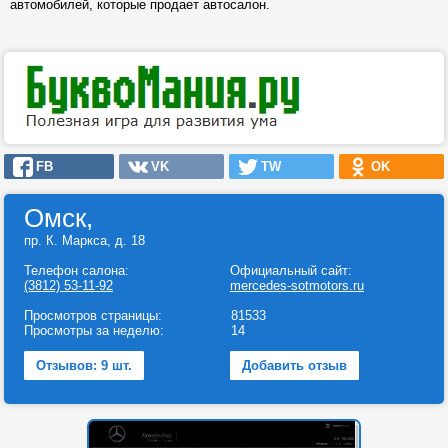
автомобилей, которые продает автосалон.
FB
VK
TW
OK
Омск,
пр. К. Маркса, д. 18
Телефон салона:
Официальный сайт:
(3812) 53-11-92
mercedes-sotmotors.ru
Просмотров страницы:
81533
Просмотры за неделю:
14
Отзывов: 9 шт.
Добавить отзыв