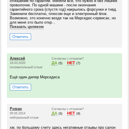
отношение по гарантии. Меняли все, что нужно и без лишних
проволочек. По одной машине - после окончания
гарантийного срока (спустя год) накрылись форсунки и тнвд.
Заменили бесплатно, плюсом еще и электронный блок.
Возможно, это конечно везде так на Мерседес-сервисах, но
для меня это было откр...
Показать целиком
Ответить
Алексей
Согласны с отзывом?
ДА
НЕТ
18.03.2020
(5)
(7)
положительный отзыв
Ещё один дилер Мерседеса
Ответить
Роман
Согласны с отзывом?
ДА
НЕТ
09.05.2014
(5)
(8)
нейтральный отзыв
хм, по большому счету здесь негативные отзывы про салон