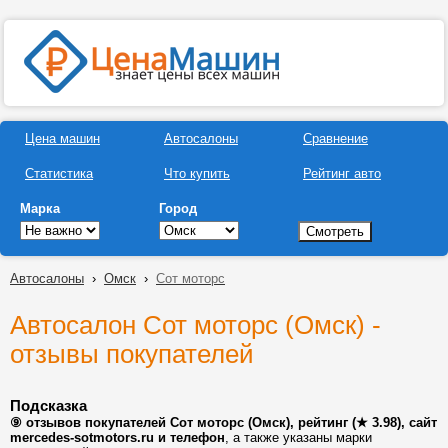
Цена машин
Автосалоны
Сравнение
Статистика
Что купить
Рейтинг авто
Марка
Город
Автосалоны
›
Омск
›
Сот моторс
Автосалон Сот моторс (Омск) -
отзывы покупателей
Подсказка
⑨ отзывов покупателей Сот моторс (Омск), рейтинг (★ 3.98), сайт
mercedes-sotmotors.ru и телефон
, а также указаны марки