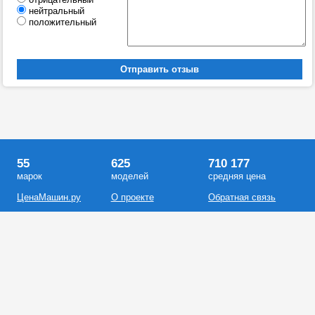
нейтральный
положительный
55
625
710 177
марок
моделей
средняя цена
ЦенаМашин.ру
О проекте
Обратная связь