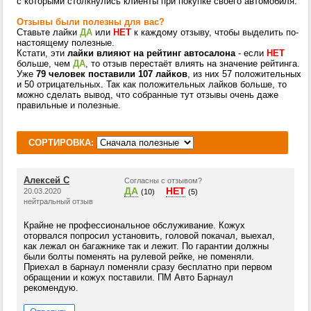
с которыми столкнулись клиенты при покупке своего автомобиля.
Отзывы были полезны для вас?
Ставьте лайки
ДА
или
НЕТ
к каждому отзыву, чтобы выделить по-
настоящему полезные.
Кстати, эти
лайки влияют на рейтинг автосалона
- если
НЕТ
больше, чем
ДА
, то отзыв перестаёт влиять на значение рейтинга.
Уже
79 человек поставили 107 лайков
, из них 57 положительных
и 50 отрицательных. Так как положительных лайков больше, то
можно сделать вывод, что собранные тут отзывы очень даже
правильные и полезные.
СОРТИРОВКА:
Алексей С
Согласны с отзывом?
ДА
НЕТ
20.03.2020
(10)
(5)
нейтральный отзыв
Крайне не профессиональное обслуживание. Кожух
оторвался попросил установить, головой покачал, выехал,
как лежал он багажнике так и лежит. По гарантии должны
были болты поменять на рулевой рейке, не поменяли.
Приехал в барнаул поменяли сразу бесплатно при первом
обращении и кожух поставили. ПМ Авто Барнаул
рекомендую.