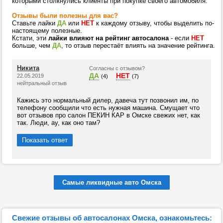
которыми столкнулись клиенты при покупке своего автомобиля.
Отзывы были полезны для вас?
Ставьте лайки
ДА
или
НЕТ
к каждому отзыву, чтобы выделить по-
настоящему полезные.
Кстати, эти
лайки влияют на рейтинг автосалона
- если
НЕТ
больше, чем
ДА
, то отзыв перестаёт влиять на значение рейтинга.
Никита
Согласны с отзывом?
ДА
НЕТ
22.05.2019
(4)
(7)
нейтральный отзыв
Кажись это нормальный дилер, давеча тут позвонил им, по
телефону сообщили что есть нужная машина. Смущает что
вот отзывов про салон ПЕКИН КАР в Омске свежих нет, как
так. Люди, ау, как оно там?
Показать ответ
Самые ликвидные авто Омска
Свежие отзывы об автосалонах Омска, ознакомьтесь: