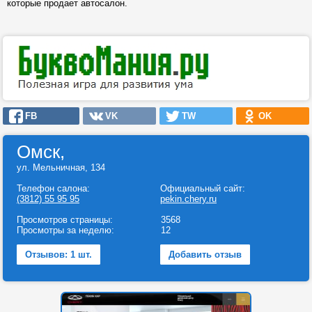
которые продает автосалон.
FB
VK
TW
OK
Омск,
ул. Мельничная, 134
Телефон салона:
Официальный сайт:
(3812) 55 95 95
pekin.chery.ru
Просмотров страницы:
3568
Просмотры за неделю:
12
Отзывов: 1 шт.
Добавить отзыв